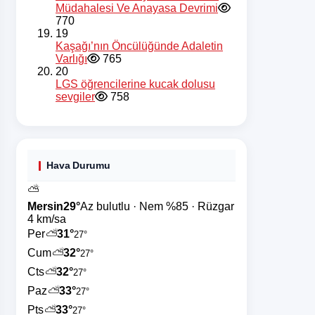
Müdahalesi Ve Anayasa Devrimi
770
19
Kaşağı’nın Öncülüğünde Adaletin
Varlığı
765
20
LGS öğrencilerine kucak dolusu
sevgiler
758
Hava Durumu
⛅
Mersin
29°
Az bulutlu · Nem %85 · Rüzgar
4 km/sa
Per
⛅
31°
27°
Cum
⛅
32°
27°
Cts
⛅
32°
27°
Paz
⛅
33°
27°
Pts
⛅
33°
27°