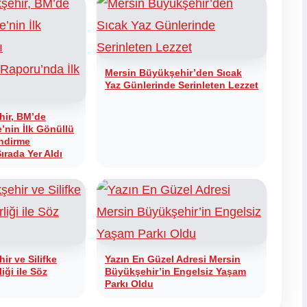
Mersin Büyükşehir’den Sıcak
Yaz Günlerinde Serinleten Lezzet
hir, BM’de
e’nin İlk Gönüllü
endirme
ırada Yer Aldı
r ve Silifke
Yazın En Güzel Adresi Mersin
liği ile Söz
Büyükşehir’in Engelsiz Yaşam
Parkı Oldu