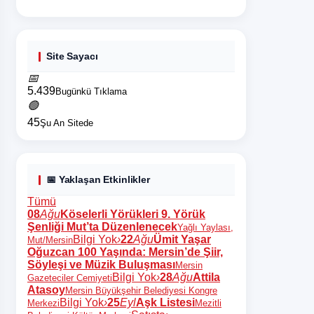
Site Sayacı
📅
5.439
Bugünkü Tıklama
🟢
45
Şu An Sitede
📅 Yaklaşan Etkinlikler
Tümü
08
Ağu
Köselerli Yörükleri 9. Yörük
Şenliği Mut’ta Düzenlenecek
Yağlı Yaylası,
Bilgi Yok
›
22
Ağu
Ümit Yaşar
Mut/Mersin
Oğuzcan 100 Yaşında: Mersin’de Şiir,
Söyleşi ve Müzik Buluşması
Mersin
Bilgi Yok
›
28
Ağu
Attila
Gazeteciler Cemiyeti
Atasoy
Mersin Büyükşehir Belediyesi Kongre
Bilgi Yok
›
25
Eyl
Aşk Listesi
Merkezi
Mezitli