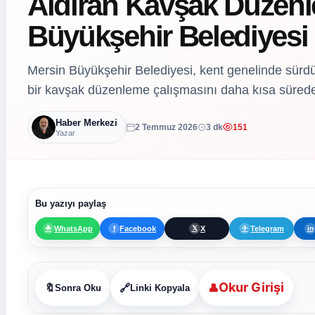
Aldıran Kavşak Düzenl
Büyükşehir Belediyesi
Mersin Büyükşehir Belediyesi, kent genelinde sürd
bir kavşak düzenleme çalışmasını daha kısa süred
Haber Merkezi
2 Temmuz 2026
3 dk
151
Yazar
Bu yazıyı paylaş
WhatsApp
Facebook
X
Telegram
☘
f
𝕏
✈
in
Okur Girişi
👤
🔖
🔗
Sonra Oku
Linki Kopyala