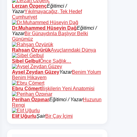
Lerzan Özgenç
Eğitimci /
Yazar
Yıkılmayacağız, Tek Hedef
Cumhuriyet
Dr.Muhammed Hüseyin Dağ
Eğitimci /
Yazar
Bir Günaydınla Başlıyor Belki
Günümüz
Rahşan Özyürük
Avuçlarındaki Dünya
Sibel Gelbul
Önce Sağlık…
Aysel Zeydan Güzey
Yazar
Benim Yolum
Benim Hikayem
Ebru Cömert
İlişkilerin Yeni Anatomisi
Perihan Özpınar
Eğitimci / Yazar
Huzurun
Rengi
Elif Uğurlu
Şair
Bir Çay İçimi