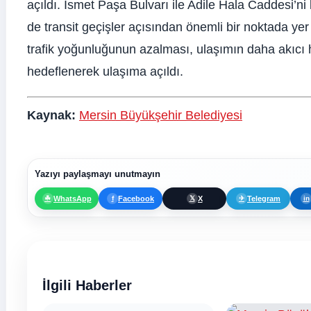
açıldı. İsmet Paşa Bulvarı ile Adile Hala Caddesi’n
de transit geçişler açısından önemli bir noktada ye
trafik yoğunluğunun azalması, ulaşımın daha akıcı ha
hedeflenerek ulaşıma açıldı.
Kaynak:
Mersin Büyükşehir Belediyesi
Yazıyı paylaşmayı unutmayın
WhatsApp
Facebook
X
Telegram
☘
f
𝕏
✈
in
İlgili Haberler