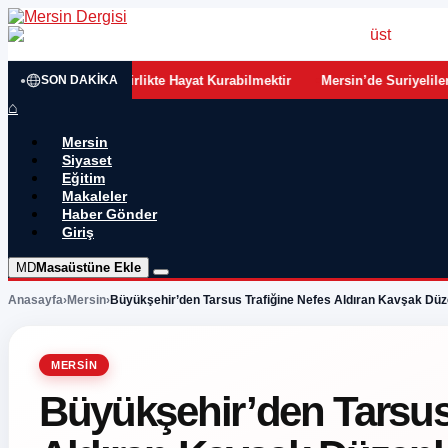
•
rabilmektir
Mersin’de Suriyelilerin Son Durumu: Sayı Azalıyor, Göçü
SON DAKIKA
⌂
Mersin
Siyaset
Eğitim
Makaleler
Haber Gönder
Giriş
MD
Masaüstüne Ekle
Anasayfa
›
Mersin
›
Büyükşehir’den Tarsus Trafiğine Nefes Aldıran Kavşak Dü
MERSIN
Büyükşehir’den Tarsus