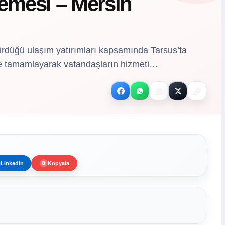
emesi – Mersin
ürdüğü ulaşım yatırımları kapsamında Tarsus’ta
e tamamlayarak vatandaşların hizmeti…
LinkedIn
Kopyala
⧉