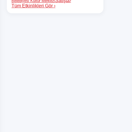
Satışta
›
Belediyesi Kültür Merkezi
Tüm Etkinlikleri Gör
›