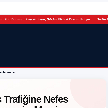
•
n Etkileri Devam Ediyor
Terörsüz Türkiye Yasası Meclis Yolunda
zenlemesi –…
 Trafiğine Nefes