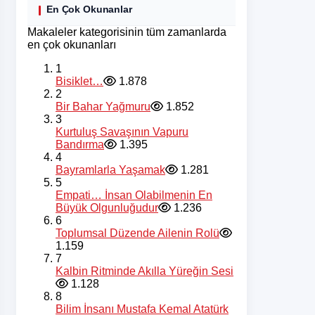
En Çok Okunanlar
Makaleler kategorisinin tüm zamanlarda
en çok okunanları
1
Bisiklet…
1.878
2
Bir Bahar Yağmuru
1.852
3
Kurtuluş Savaşının Vapuru
Bandırma
1.395
4
Bayramlarla Yaşamak
1.281
5
Empati… İnsan Olabilmenin En
Büyük Olgunluğudur
1.236
6
Toplumsal Düzende Ailenin Rolü
1.159
7
Kalbin Ritminde Akılla Yüreğin Sesi
1.128
8
Bilim İnsanı Mustafa Kemal Atatürk