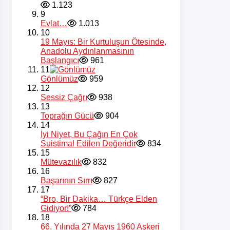
1.123
9
Evlat…
1.013
10
19 Mayıs: Bir Kurtuluşun Ötesinde,
Anadolu Aydınlanmasının
Başlangıcı
961
11
Gönlümüz
959
12
Sessiz Çağrı
938
13
Toprağın Gücü
904
14
İyi Niyet, Bu Çağın En Çok
Suistimal Edilen Değeridir
834
15
Mütevazılık
832
16
Başarının Sırrı
827
17
“Bro, Bir Dakika… Türkçe Elden
Gidiyor!”
784
18
66. Yılında 27 Mayıs 1960 Askeri