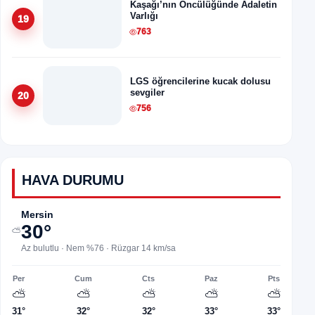
Kaşağı’nın Öncülüğünde Adaletin
Varlığı
19
763
LGS öğrencilerine kucak dolusu
sevgiler
20
756
HAVA DURUMU
Mersin
30°
⛅
Az bulutlu · Nem %76 · Rüzgar 14 km/sa
Per
Cum
Cts
Paz
Pts
⛅
⛅
⛅
⛅
⛅
31°
32°
32°
33°
33°