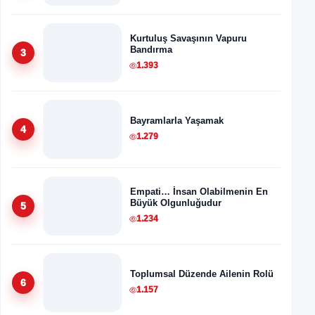
Kurtuluş Savaşının Vapuru
Bandırma
3
1.393
Bayramlarla Yaşamak
4
1.279
Empati… İnsan Olabilmenin En
Büyük Olgunluğudur
5
1.234
Toplumsal Düzende Ailenin Rolü
6
1.157