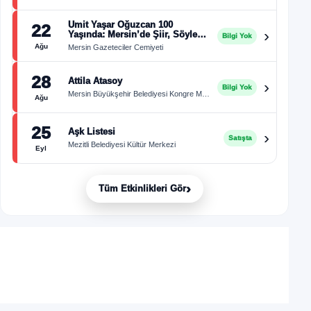
Ümit Yaşar Oğuzcan 100
22
›
Yaşında: Mersin’de Şiir, Söyleşi
Bilgi Yok
ve Müzik Buluşması
Ağu
Mersin Gazeteciler Cemiyeti
28
Attila Atasoy
›
Bilgi Yok
Mersin Büyükşehir Belediyesi Kongre Merkezi
Ağu
25
Aşk Listesi
›
Satışta
Mezitli Belediyesi Kültür Merkezi
Eyl
›
Tüm Etkinlikleri Gör