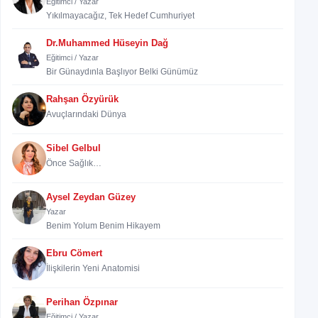
Eğitimci / Yazar
Yıkılmayacağız, Tek Hedef Cumhuriyet
Dr.Muhammed Hüseyin Dağ
Eğitimci / Yazar
Bir Günaydınla Başlıyor Belki Günümüz
Rahşan Özyürük
Avuçlarındaki Dünya
Sibel Gelbul
Önce Sağlık…
Aysel Zeydan Güzey
Yazar
Benim Yolum Benim Hikayem
Ebru Cömert
İlişkilerin Yeni Anatomisi
Perihan Özpınar
Eğitimci / Yazar