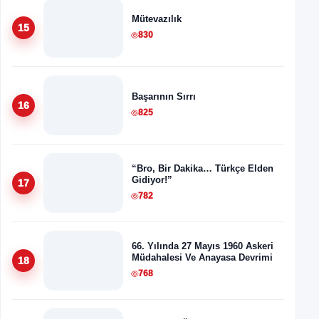
Mütevazılık
15
830
Başarının Sırrı
16
825
“Bro, Bir Dakika… Türkçe Elden
Gidiyor!”
17
782
66. Yılında 27 Mayıs 1960 Askeri
Müdahalesi Ve Anayasa Devrimi
18
768