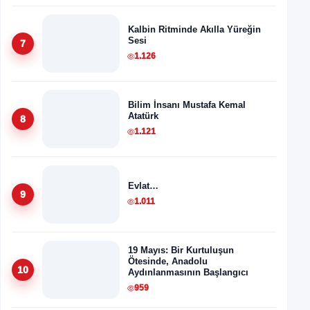
Kalbin Ritminde Akılla Yüreğin
Sesi
7
1.126
Bilim İnsanı Mustafa Kemal
Atatürk
8
1.121
Evlat…
9
1.011
19 Mayıs: Bir Kurtuluşun
Ötesinde, Anadolu
10
Aydınlanmasının Başlangıcı
959