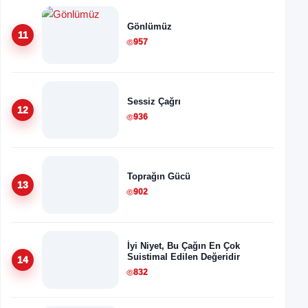
Gönlümüz
11
957
Sessiz Çağrı
12
936
Toprağın Gücü
13
902
İyi Niyet, Bu Çağın En Çok
Suistimal Edilen Değeridir
14
832