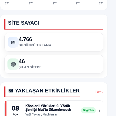
27°
27°
27°
27°
27°
SITE SAYACI
4.766
📅
BUGÜNKÜ TIKLAMA
46
🟢
ŞU AN SITEDE
📅 YAKLAŞAN ETKINLIKLER
Tümü
Köselerli Yörükleri 9. Yörük
08
›
Şenliği Mut’ta Düzenlenecek
Bilgi Yok
Ağu
Yağlı Yaylası, Mut/Mersin