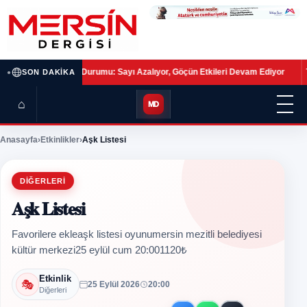
•
ilerin Son Durumu: Sayı Azalıyor, Göçün Etkileri Devam Ediyor
Terörsüz Tü
SON DAKIKA
⌂
MD
Anasayfa
›
Etkinlikler
›
Aşk Listesi
DIĞERLERI
Aşk Listesi
Favorilere ekleaşk listesi oyunumersin mezitli belediyesi
kültür merkezi25 eylül cum 20:001120₺
Etkinlik
🎭
25 Eylül 2026
20:00
Diğerleri