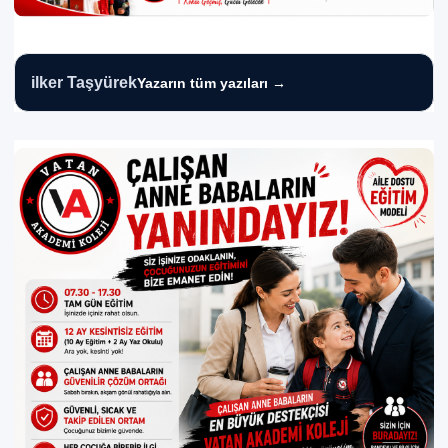
ilker Taşyürek
Yazarın tüm yazıları →