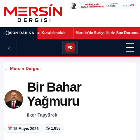
•
 Birlikte Hayat Kurabilmektir
Mersin’de Suriyelilerin Son Durumu: Sayı Azal
SON DAKIKA
⌂
MD
← Mersin Dergisi
Bir Bahar
Yağmuru
ilker Taşyürek
1.858
15 Mayıs 2026