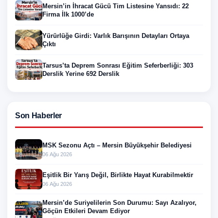
Mersin’in İhracat Gücü Tim Listesine Yansıdı: 22
Firma İlk 1000’de
Yürürlüğe Girdi: Varlık Barışının Detayları Ortaya
Çıktı
Tarsus’ta Deprem Sonrası Eğitim Seferberliği: 303
Derslik Yerine 692 Derslik
Son Haberler
MSK Sezonu Açtı – Mersin Büyükşehir Belediyesi
06 Ağu 2026
Eşitlik Bir Yarış Değil, Birlikte Hayat Kurabilmektir
06 Ağu 2026
Mersin’de Suriyelilerin Son Durumu: Sayı Azalıyor,
Göçün Etkileri Devam Ediyor