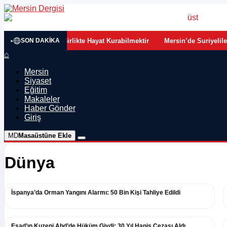
•
 Yarış Değil, Birlikte Hayat Kurabilmektir
Mersin’de Suriyelilerin Son
SON DAKIKA
⌂
Mersin
Siyaset
Eğitim
Makaleler
Haber Gönder
Giriş
MD
Masaüstüne Ekle
Dünya
İspanya’da Orman Yangını Alarmı: 50 Bin Kişi Tahliye Edildi
Esad’ın Kuzeni Abd’de Hüküm Giydi: 30 Yıl Hapis Cezası Aldı