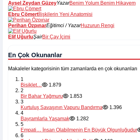
Aysel Zeydan Güzey
Yazar
Benim Yolum Benim Hikayem
Ebru Cömert
İlişkilerin Yeni Anatomisi
Perihan Özpınar
Eğitimci / Yazar
Huzurun Rengi
Elif Uğurlu
Şair
Bir Çay İçimi
En Çok Okunanlar
Makaleler kategorisinin tüm zamanlarda en çok okunanları
1
Bisiklet…
1.879
2
Bir Bahar Yağmuru
1.853
3
Kurtuluş Savaşının Vapuru Bandırma
1.396
4
Bayramlarla Yaşamak
1.282
5
Empati… İnsan Olabilmenin En Büyük Olgunluğudur
6