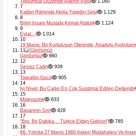
Toplumsal Düzende Ailenin Rolü
1.160
7
Kalbin Ritminde Akılla Yüreğin Sesi
1.129
8
Bilim İnsanı Mustafa Kemal Atatürk
1.124
9
Evlat…
1.014
10
19 Mayıs: Bir Kurtuluşun Ötesinde, Anadolu Aydınlan
11
Gönlümüz
960
12
Sessiz Çağrı
939
13
Toprağın Gücü
905
14
İyi Niyet, Bu Çağın En Çok Suistimal Edilen Değeridir
15
Mütevazılık
833
16
Başarının Sırrı
828
17
“Bro, Bir Dakika… Türkçe Elden Gidiyor!”
785
18
66. Yılında 27 Mayıs 1960 Askeri Müdahalesi Ve Ana