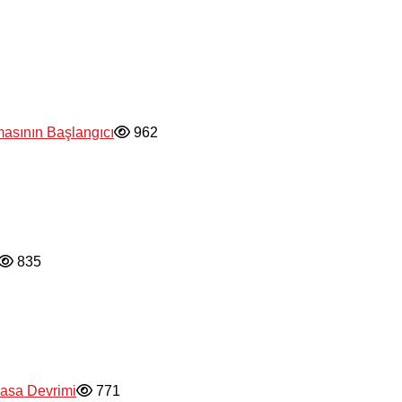
masının Başlangıcı
962
835
yasa Devrimi
771