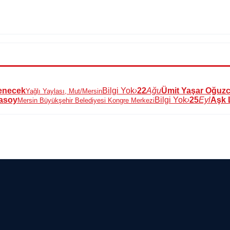
lenecek
Bilgi Yok
›
22
Ağu
Ümit Yaşar Oğuzca
Yağlı Yaylası, Mut/Mersin
tasoy
Bilgi Yok
›
25
Eyl
Aşk 
Mersin Büyükşehir Belediyesi Kongre Merkezi