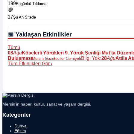
199
Bugünkü Tıklama
🟢
17
Şu An Sitede
📅 Yaklaşan Etkinlikler
Tümü
08
Ağu
Köselerli Yörükleri 9. Yörük Şenliği Mut’ta Düzen
Buluşması
Bilgi Yok
›
28
Ağu
Attila A
Mersin Gazeteciler Cemiyeti
Tüm Etkinlikleri Gör
›
Mersin’in haber, kültür, sanat ve yaşam dergisi.
Kategoriler
Dünya
Eğitim