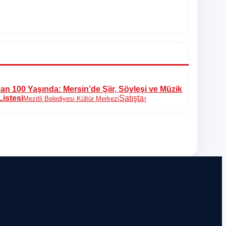
n 100 Yaşında: Mersin’de Şiir, Söyleşi ve Müzik
Listesi
Satışta
›
Mezitli Belediyesi Kültür Merkezi