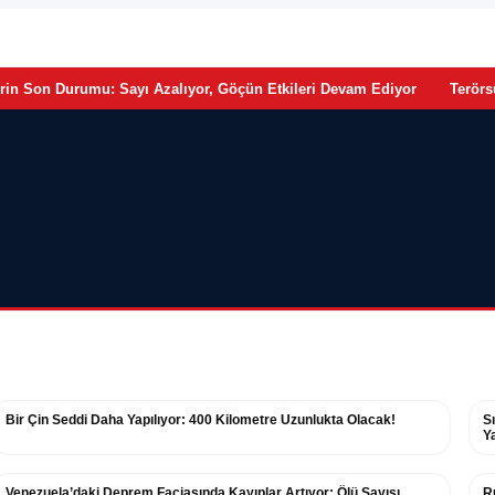
•
 Durumu: Sayı Azalıyor, Göçün Etkileri Devam Ediyor
Terörsüz Türk
Bir Çin Seddi Daha Yapılıyor: 400 Kilometre Uzunlukta Olacak!
S
Ya
Venezuela’daki Deprem Faciasında Kayıplar Artıyor: Ölü Sayısı
R