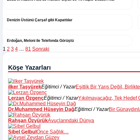
Denizin Üstünü Çarşaf gibi Kapattılar
Erdoğan, Meloni ile Telefonda Görüştü
Yazı
1
2
3
4
…
81
Sonraki
sayfalaması
Köşe Yazarları
ilker Taşyürek
Eğitimci / Yazar
Eşitlik Bir Yarış Değil, Birlik
Lerzan Özgenç
Eğitimci / Yazar
Yıkılmayacağız, Tek Hedef 
Dr.Muhammed Hüseyin Dağ
Eğitimci / Yazar
Bir Günaydınl
Rahşan Özyürük
Avuçlarındaki Dünya
Sibel Gelbul
Önce Sağlık…