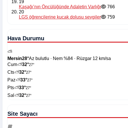
19
Kaşağı’nın Öncülüğünde Adaletin Varlığı
766
20
LGS öğrencilerine kucak dolusu sevgiler
759
Hava Durumu
⛅
Mersin
28°
Az bulutlu · Nem %84 · Rüzgar 12 km/sa
Cum
⛅
32°
27°
Cts
⛅
32°
27°
Paz
⛅
33°
27°
Pts
⛅
33°
27°
Sal
⛅
32°
27°
Site Sayacı
📅