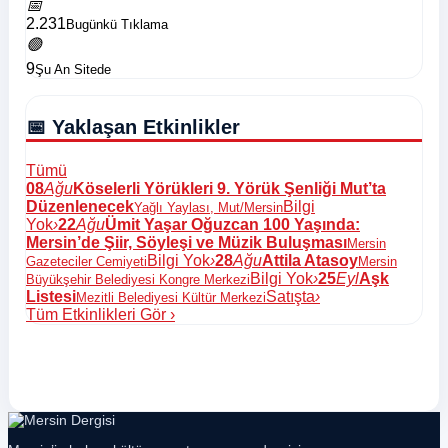
📅
2.231
Bugünkü Tıklama
🟢
9
Şu An Sitede
📅 Yaklaşan Etkinlikler
Tümü
08
Ağu
Köselerli Yörükleri 9. Yörük Şenliği Mut’ta
Düzenlenecek
Bilgi
Yağlı Yaylası, Mut/Mersin
Yok
›
22
Ağu
Ümit Yaşar Oğuzcan 100 Yaşında:
Mersin’de Şiir, Söyleşi ve Müzik Buluşması
Mersin
Bilgi Yok
›
28
Ağu
Attila Atasoy
Gazeteciler Cemiyeti
Mersin
Bilgi Yok
›
25
Eyl
Aşk
Büyükşehir Belediyesi Kongre Merkezi
Listesi
Satışta
›
Mezitli Belediyesi Kültür Merkezi
Tüm Etkinlikleri Gör
›