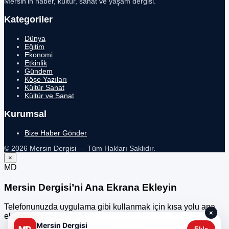
Mersin’in haber, kültür, sanat ve yaşam dergisi.
Kategoriler
Dünya
Eğitim
Ekonomi
Etkinlik
Gündem
Köşe Yazıları
Kültür Sanat
Kültür ve Sanat
Kurumsal
Bize Haber Gönder
© 2026 Mersin Dergisi — Tüm Hakları Saklıdır.
×
MD
Mersin Dergisi’ni Ana Ekrana Ekleyin
Telefonunuzda uygulama gibi kullanmak için kısa yolu ana
×
ekrana ekleyebilirsiniz.
Mersin Dergisi