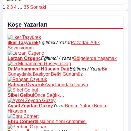
Yazı
1
2
3
4
…
35
Sonraki
sayfalaması
Köşe Yazarları
ilker Taşyürek
Eğitimci / Yazar
Pazarları Artık
Sevmiyorum
Lerzan Özgenç
Eğitimci / Yazar
Gölgelerde Yaşamak
Dr.Muhammed Hüseyin Dağ
Eğitimci / Yazar
Bir
Günaydınla Başlıyor Belki Günümüz
Rahşan Özyürük
Avuçlarındaki Dünya
Sibel Gelbul
Önce Sağlık…
Aysel Zeydan Güzey
Yazar
Benim Yolum Benim
Hikayem
Ebru Cömert
İlişkilerin Yeni Anatomisi