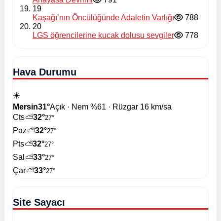
19
Kaşağı’nın Öncülüğünde Adaletin Varlığı
788
20
LGS öğrencilerine kucak dolusu sevgiler
778
Hava Durumu
☀️
Mersin
31°
Açık · Nem %61 · Rüzgar 16 km/sa
Cts
⛅
32°
27°
Paz
⛅
32°
27°
Pts
⛅
32°
27°
Sal
⛅
33°
27°
Çar
⛅
33°
27°
Site Sayacı