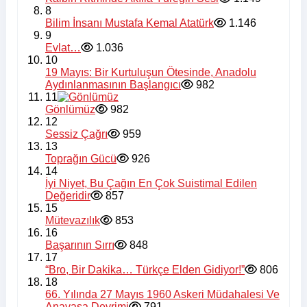
8
Bilim İnsanı Mustafa Kemal Atatürk
1.146
9
Evlat…
1.036
10
19 Mayıs: Bir Kurtuluşun Ötesinde, Anadolu
Aydınlanmasının Başlangıcı
982
11
Gönlümüz
982
12
Sessiz Çağrı
959
13
Toprağın Gücü
926
14
İyi Niyet, Bu Çağın En Çok Suistimal Edilen
Değeridir
857
15
Mütevazılık
853
16
Başarının Sırrı
848
17
“Bro, Bir Dakika… Türkçe Elden Gidiyor!”
806
18
66. Yılında 27 Mayıs 1960 Askeri Müdahalesi Ve
Anayasa Devrimi
791