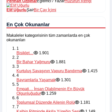
Perihan Özpınar
Eğitimci / Yazar
Huzurun Rengi
Elif Uğurlu
Şair
Bir Çay İçimi
En Çok Okunanlar
Makaleler kategorisinin tüm zamanlarda en çok
okunanları
1
Bisiklet…
1.901
2
Bir Bahar Yağmuru
1.881
3
Kurtuluş Savaşının Vapuru Bandırma
1.415
4
Bayramlarla Yaşamak
1.301
5
Empati… İnsan Olabilmenin En Büyük
Olgunluğudur
1.259
6
Toplumsal Düzende Ailenin Rolü
1.181
7
Kalbin Ritminde Akılla Yüreğin Sesi
1.149