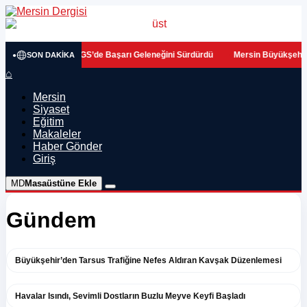
•
Kurs Merkezleri LGS’de Başarı Geleneğini Sürdürdü
Mersin Büyükşehir’den
SON DAKIKA
⌂
Mersin
Siyaset
Eğitim
Makaleler
Haber Gönder
Giriş
MD
Masaüstüne Ekle
Gündem
Büyükşehir’den Tarsus Trafiğine Nefes Aldıran Kavşak Düzenlemesi
Havalar Isındı, Sevimli Dostların Buzlu Meyve Keyfi Başladı