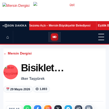
•
•
ğum
MSK Sezonu Açtı – Mersin Büyükşehir Belediyesi
Eşitlik Bir Yar
SON DAKIKA
⌂
MD
← Mersin Dergisi
Bisiklet…
ilker Taşyürek
1.893
29 Mayıs 2026
PAYLAŞ