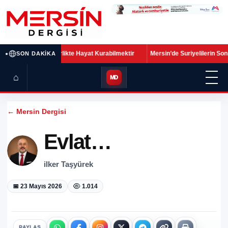
•
r Yarış Değil, Birlikte Hayat Kurabilmektir
Mersin’de Suriyelilerin Son Duru
SON DAKIKA
⌂
MD
← Mersin Dergisi
Evlat…
ilker Taşyürek
📅 23 Mayıs 2026
1.014
PAYLAŞ