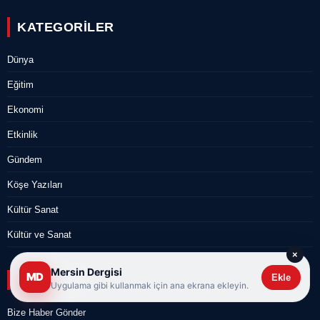
KATEGORILER
Dünya
Eğitim
Ekonomi
Etkinlik
Gündem
Köşe Yazıları
Kültür Sanat
Kültür ve Sanat
×
Mersin Dergisi
MD
Ekle
KURUMSAL
Uygulama gibi kullanmak için ana ekrana ekleyin.
Bize Haber Gönder