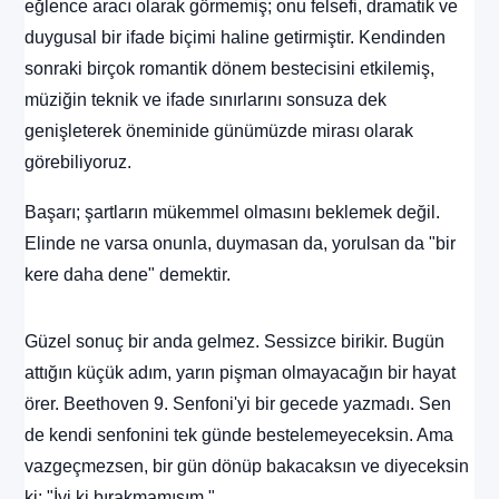
eğlence aracı olarak görmemiş; onu felsefi, dramatik ve
duygusal bir ifade biçimi haline getirmiştir. Kendinden
sonraki birçok romantik dönem bestecisini etkilemiş,
müziğin teknik ve ifade sınırlarını sonsuza dek
genişleterek öneminide günümüzde mirası olarak
görebiliyoruz.
Başarı; şartların mükemmel olmasını beklemek değil.
Elinde ne varsa onunla, duymasan da, yorulsan da "bir
kere daha dene" demektir.
Güzel sonuç bir anda gelmez. Sessizce birikir. Bugün
attığın küçük adım, yarın pişman olmayacağın bir hayat
örer. Beethoven 9. Senfoni'yi bir gecede yazmadı. Sen
de kendi senfonini tek günde bestelemeyeceksin. Ama
vazgeçmezsen, bir gün dönüp bakacaksın ve diyeceksin
ki: "İyi ki bırakmamışım."