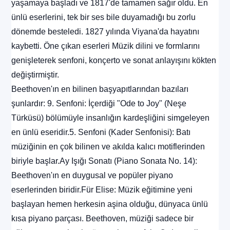
yaşamaya başladı ve 1817'de tamamen sağır oldu. En
ünlü eserlerini, tek bir ses bile duyamadığı bu zorlu
dönemde besteledi. 1827 yılında Viyana'da hayatını
kaybetti. Öne çıkan eserleri Müzik dilini ve formlarını
genişleterek senfoni, konçerto ve sonat anlayışını kökten
değiştirmiştir.
Beethoven'ın en bilinen başyapıtlarından bazıları
şunlardır: 9. Senfoni: İçerdiği "Ode to Joy" (Neşe
Türküsü) bölümüyle insanlığın kardeşliğini simgeleyen
en ünlü eseridir.5. Senfoni (Kader Senfonisi): Batı
müziğinin en çok bilinen ve akılda kalıcı motiflerinden
biriyle başlar.Ay Işığı Sonatı (Piano Sonata No. 14):
Beethoven'ın en duygusal ve popüler piyano
eserlerinden biridir.Für Elise: Müzik eğitimine yeni
başlayan hemen herkesin aşina olduğu, dünyaca ünlü
kısa piyano parçası. Beethoven, müziği sadece bir