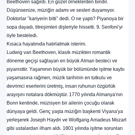
Beethoven sağırdı. En güzel örneklerden biridir.
Düşünsenize, müziğin adamı ve sesleri duyamıyor.
Doktorlar "kariyerin bitti" dedi. O ne yaptı? Piyanoya bir
sopa dayadı, titreşimleri dişleriyle hissetti. 9. Senfoni'yi
öyle besteledi.
Kısaca hayatınıda hatırlatmak isterim.
Ludwig van Beethoven, klasik müzikten romantik
döneme geçişi sağlayan en büyük Alman besteci ve
piyanisttir. Yaşamının büyük bir bölümünde işitme kaybı
yaşamasına rağmen, müzik tarihinin en tutkulu ve
devrimci eserlerini üretmiş, insan ruhunun özgürlük
arayışını notalara dökmüştür. 1770 yılında Almanya'nın
Bonn kentinde, müzisyen bir ailenin çocuğu olarak
dünyaya geldi. Genç yaşta müziğin başkenti Viyana'ya
yerleşerek Joseph Haydn ve Wolfgang Amadeus Mozart
gibi ustalardan ilham aldı. 1801 yılında işitme sorunları