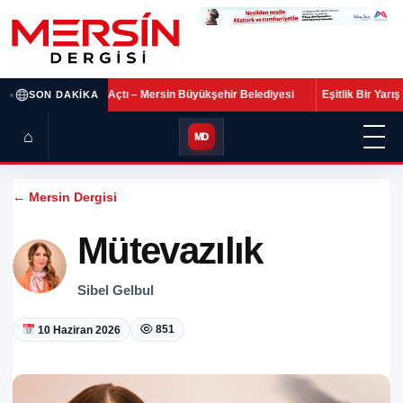
•
 Sezonu Açtı – Mersin Büyükşehir Belediyesi
Eşitlik Bir Yarış Değil, Bir
SON DAKIKA
⌂
MD
← Mersin Dergisi
Mütevazılık
Sibel Gelbul
851
10 Haziran 2026