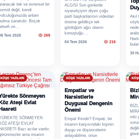
To
aranacak tek ve evrensel bir
ALGISI Son günlerde
Duy
formül değil, kendi
siyasetçiyim diyen çoğu
yolculuğunuzda anlam
parti başkanlarının videoları
Akıl
bulma sanatıdır. Birçok
önüme geldikçe tek
söyle
felsefi ve…
gördüğüm ağzı olanın
nede
konuştuğu.…
arab
08 Tem 2026
269
Hari
04 Tem 2026
216
bula
30 H
KÖŞE YAZILARI
KÖŞE YAZILARI
KÖŞE
Empatlar ve
Biz
Yürekte Sönmeyen
Narsistlerle
Mir
Köz Ateşi Evlat
Duygusal Dengenin
BİZ
Hasreti
Önemi
MİRA
rolü
YÜREKTE SÖNMEYEN
Empat Kimdir? Empati, bir
sorum
KÖZ ATEŞİ EVLAT
insanın karşısındaki kişinin
deği
HASRETİ Bazı acılar vardır;
duygu ve düşüncelerini
güven
görünmezler ama insanın
anlayabilme, onun