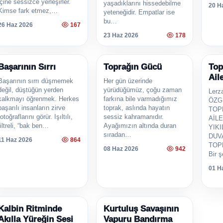
içine sessizce yerleşirler.
yaşadıklarını hissedebilme
20 H
Kimse fark etmez,…
yeteneğidir. Empatlar ise
bu…
26 Haz 2026
167
23 Haz 2026
178
Başarının Sırrı
KÖŞE YAZILARI
Toprağın Gücü
MAKALELER
Top
MAK
Ail
Başarının sırrı düşmemek
Her gün üzerinde
değil, düştüğün yerden
yürüdüğümüz, çoğu zaman
Lerz
kalkmayı öğrenmek. Herkes
farkına bile varmadığımız
ÖZGE
başarılı insanların zirve
toprak, aslında hayatın
TOP
fotoğraflarını görür. Işıltılı,
sessiz kahramanıdır.
AİL
filtreli, “bak ben…
Ayağımızın altında duran
YIK
sıradan…
DUV
11 Haz 2026
864
TOP
08 Haz 2026
942
Bir 
01 H
Kalbin Ritminde
MAKALELER
Kurtuluş Savaşının
MAKALELER
Akılla Yüreğin Sesi
Vapuru Bandırma