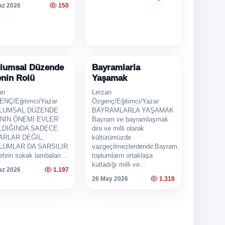
az 2026
150
lumsal Düzende
ALELER
Bayramlarla
MAKALELER
enin Rolü
Yaşamak
an
Lerzan
NÇ/Eğitimci/Yazar
Özgenç/Eğitimci/Yazar
LUMSAL DÜZENDE
BAYRAMLARLA YAŞAMAK
ENİN ÖNEMİ EVLER
Bayram ve bayramlaşmak
ILDIĞINDA SADECE
dini ve milli olarak
ARLAR DEĞİL,
kültürümüzde
LUMLAR DA SARSILIR
vazgeçilmezlerdendir.Bayram,
şehrin sokak lambaları…
toplumların ortaklaşa
kutladığı milli ve…
az 2026
1.197
26 May 2026
1.318