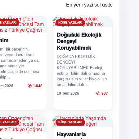
En yeni yazı sol üstte
 YAZILARI
KÖŞE YAZILARI
Doğadaki Ekolojik
nim
Dengeyi
Koruyabilmek
m, bir becerinin,
nin veya davranışın
DOĞADA EKOLOJİK
 sarf edilmeden ya da
DENGEYİ
nme süreciyle
KORUYABİLMEK Ekoloji,
nılması, elde edilmesi
eski bir bilim dalı olmasına
ahip…
karşın uzun yıllar biyolojinin
bir alt bilim dalı…
em 2026
1.048
19 Tem 2026
937
 YAZILARI
KÖŞE YAZILARI
Hayvanlarla