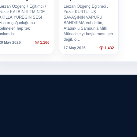
Lerzan Özgenç / Eğitimci /
Lerzan Özgenç Eğitimci /
Yazar KALBİN RİTMİNDE
Yazar KURTULUŞ
AKILLA YÜREĞİN SESİ
SAVAŞININ VAPURU
Halkın çoğunluğu bu
BANDIRMA Vahdettin,
kelimeleri hep tek
Atatürk’ü Samsun’a Milli
anlamda…
Mücadele’yi başlatması için
değil, o…
20 May 2026
1.166
17 May 2026
1.432