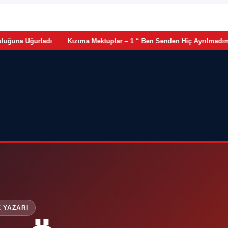
•
Uğurladı
Kızıma Mektuplar – 1 “ Ben Senden Hiç Ayrılmadım Kızım”
 YAZARI