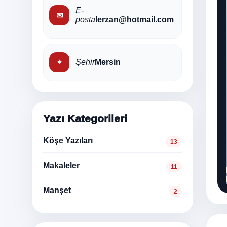
E-
✉
posta
lerzan@hotmail.com
⌖
Şehir
Mersin
Yazı Kategorileri
Köşe Yazıları
13
Makaleler
11
Manşet
2