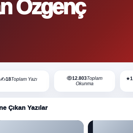
an Özgenç
12.803
Toplam
★
1
✍
18
Toplam Yazı
Okunma
ne Çıkan Yazılar