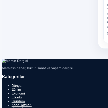
Mersin’in haber, kültür, sanat ve yaşam dergisi.
Kategoriler
Dünya
Eğitim
Ekonomi
Etkinlik
Gündem
Köşe Yazıları