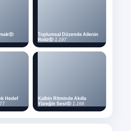
amak
Toplumsal Düzende Ailenin
Rolü
1.197
ek Hedef
Kalbin Ritminde Akılla
77
Yüreğin Sesi
1.166