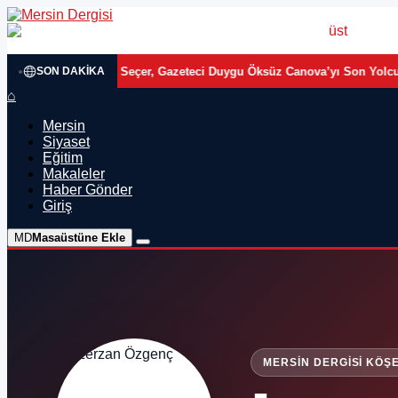
çer ile Meral Seçer, Gazeteci Duygu Öksüz Canova’yı Son Yolculuğuna 
SON DAKIKA
⌂
Mersin
Siyaset
Eğitim
Makaleler
Haber Gönder
Giriş
MD
Masaüstüne Ekle
MERSIN DERGISI KÖŞE