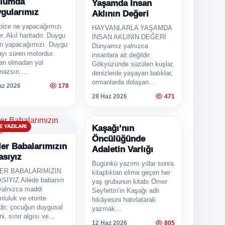
plumda
Yaşamda İnsan
gularımız
Aklının Değeri
 bize ne yapacağımızı
HAYVANLARLA YAŞAMDA
r. Akıl haritadır. Duygu
İNSAN AKLININ DEĞERİ
n yapacağımızı. Duygu
Dünyamız yalnızca
ayı süren motordur.
insanlara ait değildir.
tan olmadan yol
Gökyüzünde süzülen kuşlar,
mazsın.…
denizlerde yaşayan balıklar,
ormanlarda dolaşan…
az 2026
178
28 Haz 2026
471
 YAZILARI
Kaşağı’nın
KÖŞE YAZILARI
Öncülüğünde
ler Babalarımızın
Adaletin Varlığı
asıyız
Bugünkü yazımı yıllar sonra
LER BABALARIMIZIN
kitaplıktan elime geçen her
SIYIZ Ailede babanın
yaş grubunun kitabı Ömer
 yalnızca maddi
Seyfettin’in Kaşağı adlı
luluk ve otorite
hikâyesini hatırlatarak
ldir; çocuğun duygusal
yazmak…
i, sınır algısı ve…
12 Haz 2026
805