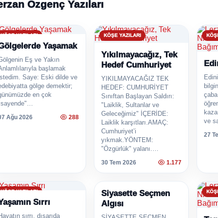
erzan Özgenç Yazıları
KÖŞE YAZILARI
KÖŞE YAZILARI
KÖŞE
Gölgelerde Yaşamak
Yıkılmayacağız, Tek
Gölgenin Eş ve Yakın
Edi
Hedef Cumhuriyet
Anlamlılarıyla başlamak
istedim. Saye: Eski dilde ve
Edini
YIKILMAYACAĞIZ TEK
edebiyatta gölge demektir;
bilgi
HEDEF: CUMHURİYET
günümüzde en çok
çaba
Sınıftan Başlayan Saldırı:
"sayende"…
öğre
"Laiklik, Sultanlar ve
kaza
Geleceğimiz" İÇERİDE:
07 Ağu 2026
288
ve s
Laiklik karşıtları.AMAÇ:
Cumhuriyet’i
27 T
yıkmak.YÖNTEM:
"Özgürlük" yalanı.…
30 Tem 2026
1.177
KÖŞE YAZILARI
Siyasette Seçmen
KÖŞE YAZILARI
KÖŞE
Yaşamın Sırrı
Algısı
Hayatın sırrı, dışarıda
SİYASETTE SEÇMEN