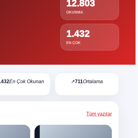
12.803
OKUNMA
1.432
EN ÇOK
.432
En Çok Okunan
↗
711
Ortalama
Tüm yazılar