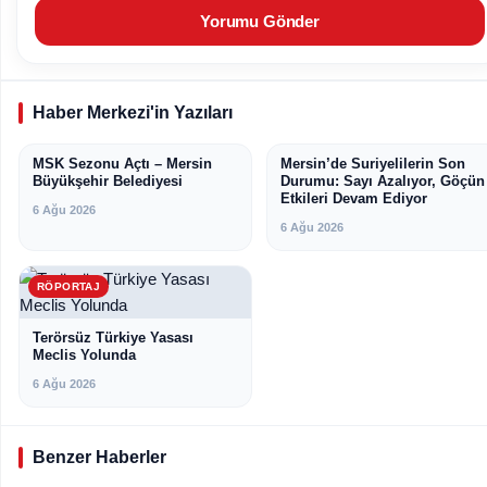
Haber Merkezi'in Yazıları
MSK Sezonu Açtı – Mersin
Mersin’de Suriyelilerin Son
MERSIN
RÖPORTAJ
Büyükşehir Belediyesi
Durumu: Sayı Azalıyor, Göçün
Etkileri Devam Ediyor
6 Ağu 2026
6 Ağu 2026
RÖPORTAJ
Terörsüz Türkiye Yasası
Meclis Yolunda
6 Ağu 2026
Benzer Haberler