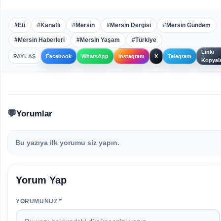
#Eti
#Kanatlı
#Mersin
#Mersin Dergisi
#Mersin Gündem
#Mersin Haberleri
#Mersin Yaşam
#Türkiye
Linki
PAYLAŞ
Facebook
WhatsApp
Instagram
X
Telegram
Kopyal
Yorumlar
Bu yazıya ilk yorumu siz yapın.
Yorum Yap
YORUMUNUZ *