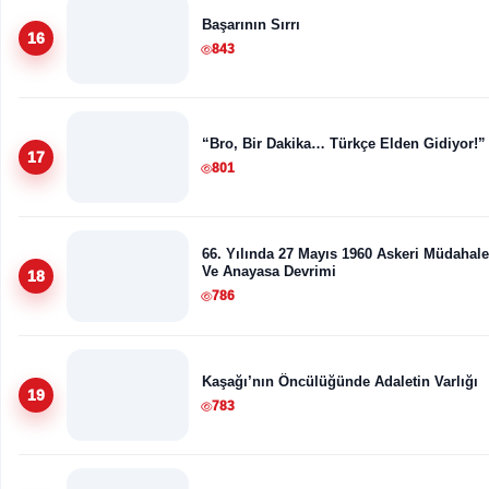
Başarının Sırrı
16
843
“Bro, Bir Dakika… Türkçe Elden Gidiyor!”
17
801
66. Yılında 27 Mayıs 1960 Askeri Müdahale
Ve Anayasa Devrimi
18
786
Kaşağı’nın Öncülüğünde Adaletin Varlığı
19
783