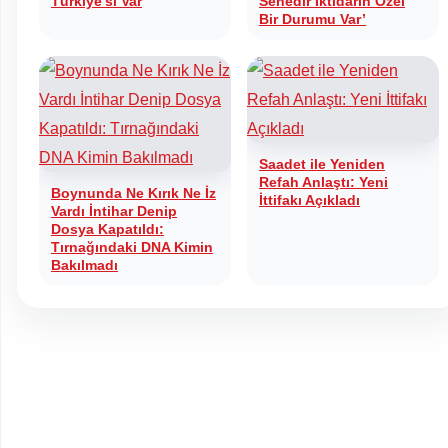
Türkiye’si Var
Senedir İktidarın Özel
Bir Durumu Var’
Saadet ile Yeniden
Refah Anlaştı: Yeni
Boynunda Ne Kırık Ne İz
İttifakı Açıkladı
Vardı İntihar Denip
Dosya Kapatıldı:
Tırnağındaki DNA Kimin
Bakılmadı