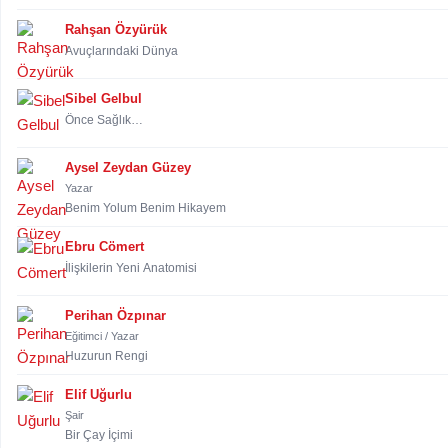
Rahşan Özyürük
Avuçlarındaki Dünya
Sibel Gelbul
Önce Sağlık…
Aysel Zeydan Güzey
Yazar
Benim Yolum Benim Hikayem
Ebru Cömert
İlişkilerin Yeni Anatomisi
Perihan Özpınar
Eğitimci / Yazar
Huzurun Rengi
Elif Uğurlu
Şair
Bir Çay İçimi