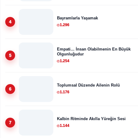
Bayramlarla Yaşamak
4
1.296
Empati… İnsan Olabilmenin En Büyük
Olgunluğudur
5
1.254
Toplumsal Düzende Ailenin Rolü
6
1.176
Kalbin Ritminde Akılla Yüreğin Sesi
7
1.144