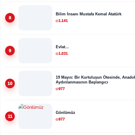
Bilim İnsanı Mustafa Kemal Atatürk
8
1.141
Evlat…
9
1.031
19 Mayıs: Bir Kurtuluşun Ötesinde, Anado
Aydınlanmasının Başlangıcı
10
977
Gönlümüz
11
977