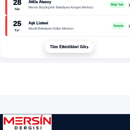
28
Attila Atasoy
Bilgi Yok
Mersin Büyükşehir Belediyesi Kongre Merkezi
Ağu
25
Aşk Listesi
Satışta
Mezitli Belediyesi Kültür Merkezi
Eyl
›
Tüm Etkinlikleri Gör