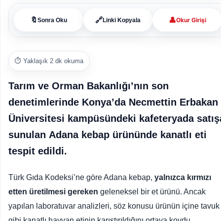
👤
🔖
🔗
Okur Girişi
Sonra Oku
Linki Kopyala
⏱️ Yaklaşık 2 dk okuma
Tarım ve Orman Bakanlığı’nın son
denetimlerinde Konya’da
Necmettin Erbakan
Üniversitesi
kampüsündeki kafeteryada satış
sunulan
Adana kebap ürününde kanatlı eti
tespit edildi
.
Türk Gıda Kodeksi’ne göre Adana kebap,
yalnızca kırmızı
etten üretilmesi gereken
geleneksel bir et ürünü. Ancak
yapılan laboratuvar analizleri, söz konusu ürünün içine tavuk
gibi kanatlı hayvan etinin karıştırıldığını ortaya koydu.