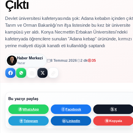
Çıktı
Devlet üniversitesi kafeteryasında şok: Adana kebabın içinden çıkt
Tarım ve Orman Bakanlığı'nın ifşa listesinde bu kez bir üniversite
kampüsü yer aldı. Konya Necmettin Erbakan Üniversitesi'ndeki
kafeteryada öğrencilere sunulan "Adana kebap" ürününde, kırmızı 
yerine maliyeti düşük kanatlı eti kullanıldığı saptandı
Haber Merkezi
8 Temmuz 2026
2 dk
35
Yazar
Bu yazıyı paylaş
WhatsApp
Facebook
X
☘
f
𝕏
Telegram
LinkedIn
Kopyala
✈
in
⧉