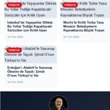
TÜRKIYE
TÜRKIYE
İstanbul’da Yaşayanlar Dikkat:
Meclis’te Kritik Torba Yasa
Bu Yollar Trafiğe Kapatılacak!
Mesaisi: Belediyelerin
Sürücüler için Kritik Uyarı
Kaynaklarına Büyük Tırpan
10 Tem 2026
10 Tem 2026
TÜRKIYE
Erdoğan’ı Atatürk’le Savunup
Ötesine de Taşıdı: Şimdi
O’nun Türkiye’si Var
10 Tem 2026