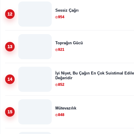
Sessiz Çağrı
12
954
Toprağın Gücü
13
921
İyi Niyet, Bu Çağın En Çok Suistimal Edil
Değeridir
14
852
Mütevazılık
15
848