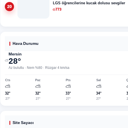
LGS öğrencilerine kucak dolusu sevgiler
20
773
Hava Durumu
Mersin
28°
⛅
Az bulutlu · Nem %80 · Rüzgar 4 km/sa
Cts
Paz
Pts
Sal
⛅
⛅
⛅
⛅
32°
32°
33°
34°
27°
27°
27°
27°
Site Sayacı