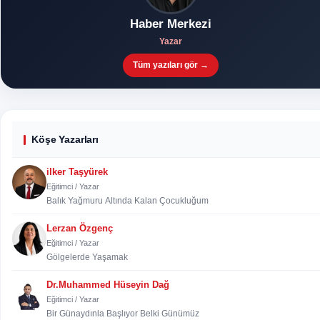
Haber Merkezi
Yazar
Tüm yazıları gör →
Köşe Yazarları
ilker Taşyürek
Eğitimci / Yazar
Balık Yağmuru Altında Kalan Çocukluğum
Lerzan Özgenç
Eğitimci / Yazar
Gölgelerde Yaşamak
Dr.Muhammed Hüseyin Dağ
Eğitimci / Yazar
Bir Günaydınla Başlıyor Belki Günümüz