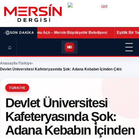
•
ı – Mersin Büyükşehir Belediyesi
Eşitlik Bir Yarış Değil, Birlikte Hayat K
SON DAKIKA
⌂
MD
Anasayfa
›
Türkiye
›
Devlet Üniversitesi Kafeteryasında Şok: Adana Kebabın İçinden Çıktı
TÜRKIYE
Devlet Üniversitesi
Kafeteryasında Şok:
Adana Kebabın İçinden