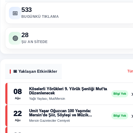
533
📅
BUGÜNKÜ TIKLAMA
28
🟢
ŞU AN SITEDE
📅 Yaklaşan Etkinlikler
Tü
Köselerli Yörükleri 9. Yörük Şenliği Mut’ta
08
Düzenlenecek
Bilgi Yok
Ağu
Yağlı Yaylası, Mut/Mersin
Ümit Yaşar Oğuzcan 100 Yaşında:
22
Mersin’de Şiir, Söyleşi ve Müzik
Bilgi Yok
Buluşması
Ağu
Mersin Gazeteciler Cemiyeti