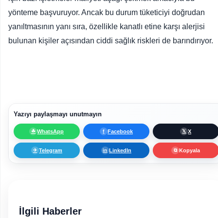
yönteme başvuruyor. Ancak bu durum tüketiciyi doğrudan
yanıltmasının yanı sıra, özellikle kanatlı etine karşı alerjisi
bulunan kişiler açısından ciddi sağlık riskleri de barındırıyor.
Yazıyı paylaşmayı unutmayın
WhatsApp
Facebook
X
☘
f
𝕏
Telegram
LinkedIn
Kopyala
✈
in
⧉
İlgili Haberler