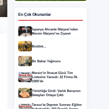
En Çok Okunanlar
İspanya Alicante İtfaiyesi’nden
Mersin İtfaiyesi’ne Ziyaret
Bisiklet…
Bir Bahar Yağmuru
Mersin’in İhracat Gücü Tim
Listesine Yansıdı: 22 Firma İlk
1000’de
Yürürlüğe Girdi: Varlık Barışının
Detayları Ortaya Çıktı
Tarsus’ta Deprem Sonrası Eğitim
Seferberliği: 303 Derslik Yerine