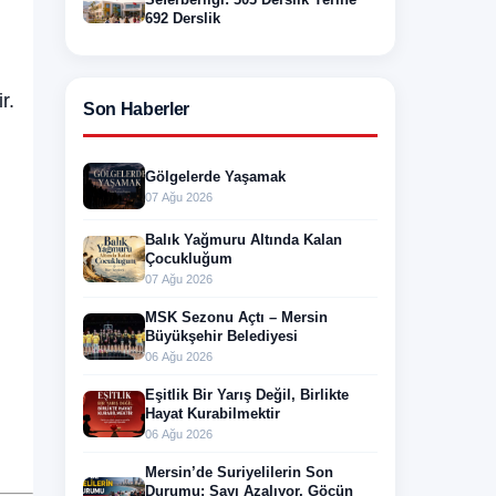
692 Derslik
r.
Son Haberler
Gölgelerde Yaşamak
07 Ağu 2026
Balık Yağmuru Altında Kalan
Çocukluğum
07 Ağu 2026
MSK Sezonu Açtı – Mersin
Büyükşehir Belediyesi
06 Ağu 2026
Eşitlik Bir Yarış Değil, Birlikte
Hayat Kurabilmektir
06 Ağu 2026
Mersin’de Suriyelilerin Son
Durumu: Sayı Azalıyor, Göçün