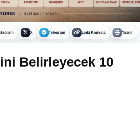
stagram
X
Telegram
Linki Kopyala
Yazdır
ini Belirleyecek 10