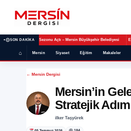
•
MSK Sezonu Açtı – Mersin Büyükşehir Belediyesi
Eşitlik Bir Yarış D
SON DAKIKA
⌂
Mersin
Siyaset
Eğitim
Makaleler
← Mersin Dergisi
Mersin’in Gele
Stratejik Adım
ilker Taşyürek
184
05 Temmuz 2026