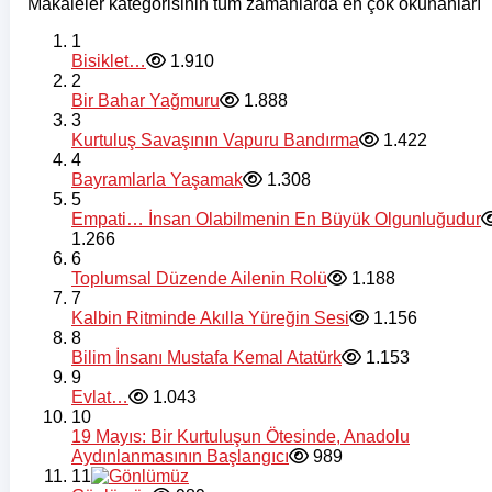
Makaleler kategorisinin tüm zamanlarda en çok okunanları
1
Bisiklet…
1.910
2
Bir Bahar Yağmuru
1.888
3
Kurtuluş Savaşının Vapuru Bandırma
1.422
4
Bayramlarla Yaşamak
1.308
5
Empati… İnsan Olabilmenin En Büyük Olgunluğudur
1.266
6
Toplumsal Düzende Ailenin Rolü
1.188
7
Kalbin Ritminde Akılla Yüreğin Sesi
1.156
8
Bilim İnsanı Mustafa Kemal Atatürk
1.153
9
Evlat…
1.043
10
19 Mayıs: Bir Kurtuluşun Ötesinde, Anadolu
Aydınlanmasının Başlangıcı
989
11