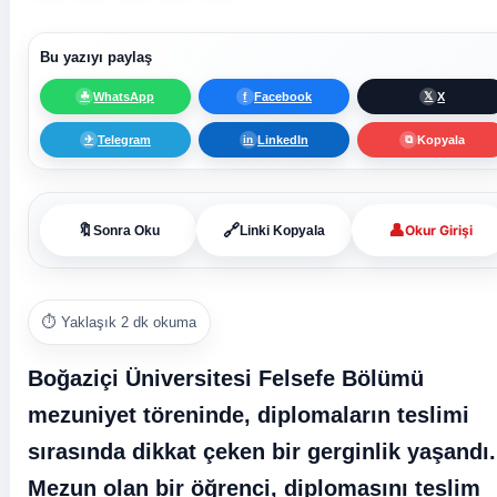
Bu yazıyı paylaş
WhatsApp
Facebook
X
☘
f
𝕏
Telegram
LinkedIn
Kopyala
✈
in
⧉
👤
🔖
🔗
Okur Girişi
Sonra Oku
Linki Kopyala
⏱️ Yaklaşık 2 dk okuma
Boğaziçi Üniversitesi Felsefe Bölümü
mezuniyet töreninde, diplomaların teslimi
sırasında dikkat çeken bir gerginlik yaşandı.
Mezun olan bir öğrenci, diplomasını teslim