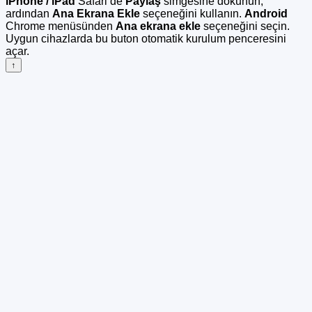
iPhone / iPad
Safari’de
Paylaş
simgesine dokunun,
ardından
Ana Ekrana Ekle
seçeneğini kullanın.
Android
Chrome menüsünden
Ana ekrana ekle
seçeneğini seçin.
Uygun cihazlarda bu buton otomatik kurulum penceresini
açar.
↑