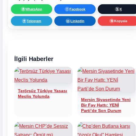
WhatsApp
Facebook
X
☘
f
𝕏
Telegram
LinkedIn
Kopyala
✈
in
⧉
İlgili Haberler
Terörsüz Türkiye Yasası
Meclis Yolunda
Mersin Siyasetinde Yeni
Bir Fay Hattı: YENİ
Parti’de Son Durum