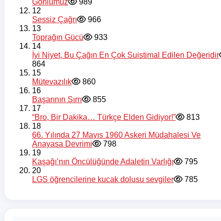
Gönlümüz
989
12
Sessiz Çağrı
966
13
Toprağın Gücü
933
14
İyi Niyet, Bu Çağın En Çok Suistimal Edilen Değeridir
864
15
Mütevazılık
860
16
Başarının Sırrı
855
17
“Bro, Bir Dakika… Türkçe Elden Gidiyor!”
813
18
66. Yılında 27 Mayıs 1960 Askeri Müdahalesi Ve
Anayasa Devrimi
798
19
Kaşağı’nın Öncülüğünde Adaletin Varlığı
795
20
LGS öğrencilerine kucak dolusu sevgiler
785