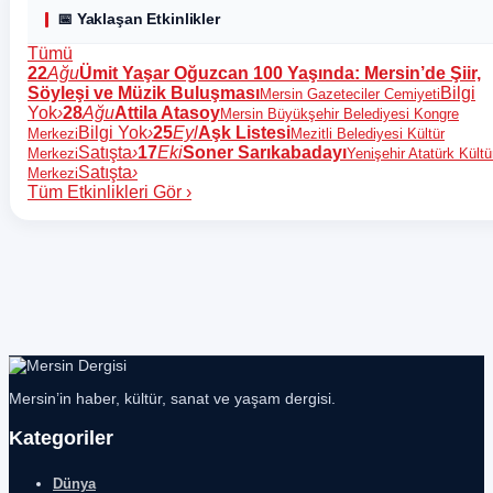
📅 Yaklaşan Etkinlikler
Tümü
22
Ağu
Ümit Yaşar Oğuzcan 100 Yaşında: Mersin’de Şiir,
Söyleşi ve Müzik Buluşması
Bilgi
Mersin Gazeteciler Cemiyeti
Yok
›
28
Ağu
Attila Atasoy
Mersin Büyükşehir Belediyesi Kongre
Bilgi Yok
›
25
Eyl
Aşk Listesi
Merkezi
Mezitli Belediyesi Kültür
Satışta
›
17
Eki
Soner Sarıkabadayı
Merkezi
Yenişehir Atatürk Kültü
Satışta
›
Merkezi
Tüm Etkinlikleri Gör
›
Mersin’in haber, kültür, sanat ve yaşam dergisi.
Kategoriler
Dünya