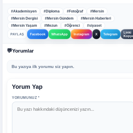
#Akademisyen
#Diploma
#Fotoğraf
#Mersin
#Mersin Dergisi
#Mersin Gündem
#Mersin Haberleri
#Mersin Yaşam
#Mezun
#Öğrenci
#siyaset
Linki
PAYLAŞ
Facebook
WhatsApp
Instagram
X
Telegram
Kopya
Yorumlar
Bu yazıya ilk yorumu siz yapın.
Yorum Yap
YORUMUNUZ *