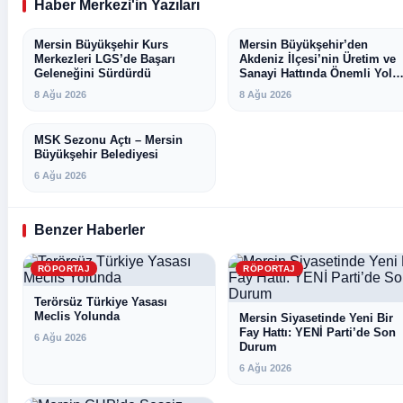
Haber Merkezi'in Yazıları
Mersin Büyükşehir Kurs
MERSIN
Mersin Büyükşehir’den
MERSIN
Merkezleri LGS’de Başarı
Akdeniz İlçesi’nin Üretim ve
Geleneğini Sürdürdü
Sanayi Hattında Önemli Yol
Çalışması
8 Ağu 2026
8 Ağu 2026
MSK Sezonu Açtı – Mersin
MERSIN
Büyükşehir Belediyesi
6 Ağu 2026
Benzer Haberler
RÖPORTAJ
RÖPORTAJ
Terörsüz Türkiye Yasası
Meclis Yolunda
Mersin Siyasetinde Yeni Bir
Fay Hattı: YENİ Parti’de Son
6 Ağu 2026
Durum
6 Ağu 2026