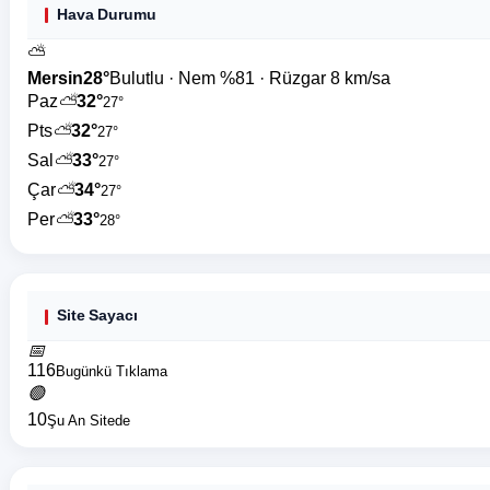
Hava Durumu
⛅
Mersin
28°
Bulutlu · Nem %81 · Rüzgar 8 km/sa
Paz
⛅
32°
27°
Pts
⛅
32°
27°
Sal
⛅
33°
27°
Çar
⛅
34°
27°
Per
⛅
33°
28°
Site Sayacı
📅
116
Bugünkü Tıklama
🟢
10
Şu An Sitede