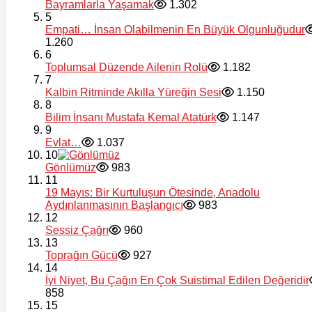
Bayramlarla Yaşamak
1.302
5
Empati… İnsan Olabilmenin En Büyük Olgunluğudur
1.260
6
Toplumsal Düzende Ailenin Rolü
1.182
7
Kalbin Ritminde Akılla Yüreğin Sesi
1.150
8
Bilim İnsanı Mustafa Kemal Atatürk
1.147
9
Evlat…
1.037
10
Gönlümüz
983
11
19 Mayıs: Bir Kurtuluşun Ötesinde, Anadolu
Aydınlanmasının Başlangıcı
983
12
Sessiz Çağrı
960
13
Toprağın Gücü
927
14
İyi Niyet, Bu Çağın En Çok Suistimal Edilen Değeridir
858
15