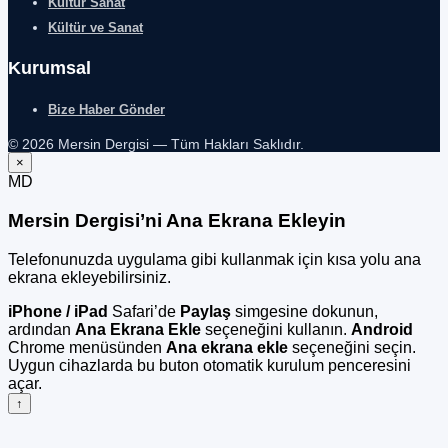
Kültür Sanat
Kültür ve Sanat
Kurumsal
Bize Haber Gönder
© 2026 Mersin Dergisi — Tüm Hakları Saklıdır.
×
MD
Mersin Dergisi’ni Ana Ekrana Ekleyin
Telefonunuzda uygulama gibi kullanmak için kısa yolu ana
ekrana ekleyebilirsiniz.
iPhone / iPad
Safari’de
Paylaş
simgesine dokunun,
ardından
Ana Ekrana Ekle
seçeneğini kullanın.
Android
Chrome menüsünden
Ana ekrana ekle
seçeneğini seçin.
Uygun cihazlarda bu buton otomatik kurulum penceresini
açar.
↑