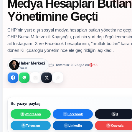
Medya Hesapları Butlan
Yönetimine Geçti
CHP'nin yurt dışı sosyal medya hesapları butlan yönetimine geçt
CHP Bursa Milletvekili Kayışoğlu, partinin yurt dışı örgütlenmesi
ait Instagram, X ve Facebook hesaplarının, "mutlak butlan" kararı
dönen Kılıçdaroğlu yönetimince ele geçirildiğini açıkladı.
Haber Merkezi
7 Temmuz 2026
2 dk
53
Yazar
Bu yazıyı paylaş
WhatsApp
Facebook
X
☘
f
𝕏
Telegram
LinkedIn
Kopyala
✈
in
⧉