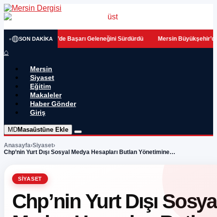
•
Başarı Geleneğini Sürdürdü
Mersin Büyükşehir’den Akdeniz İlçesi’nin Üre
SON DAKIKA
⌂
Mersin
Siyaset
Eğitim
Makaleler
Haber Gönder
Giriş
MD
Masaüstüne Ekle
Anasayfa
›
Siyaset
›
Chp’nin Yurt Dışı Sosyal Medya Hesapları Butlan Yönetimine…
SIYASET
Chp’nin Yurt Dışı Sosya