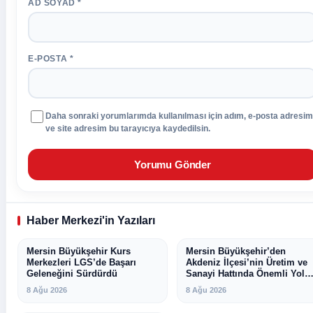
AD SOYAD *
E-POSTA *
Daha sonraki yorumlarımda kullanılması için adım, e-posta adresim
ve site adresim bu tarayıcıya kaydedilsin.
Haber Merkezi'in Yazıları
Mersin Büyükşehir Kurs
MERSIN
Mersin Büyükşehir’den
MERSIN
Merkezleri LGS’de Başarı
Akdeniz İlçesi’nin Üretim ve
Geleneğini Sürdürdü
Sanayi Hattında Önemli Yol
Çalışması
8 Ağu 2026
8 Ağu 2026