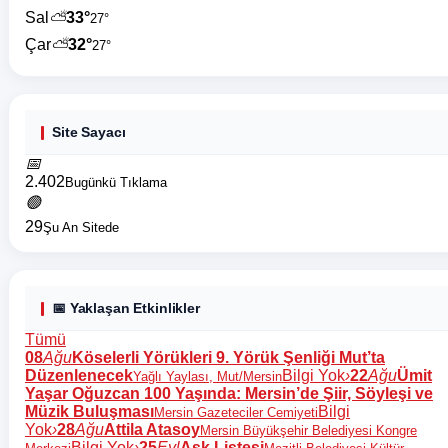
Sal
⛅
33°
27°
Çar
⛅
32°
27°
Site Sayacı
📅
2.402
Bugünkü Tıklama
🟢
29
Şu An Sitede
📅 Yaklaşan Etkinlikler
Tümü
08
Ağu
Köselerli Yörükleri 9. Yörük Şenliği Mut’ta
Düzenlenecek
Bilgi Yok
›
22
Ağu
Ümit
Yağlı Yaylası, Mut/Mersin
Yaşar Oğuzcan 100 Yaşında: Mersin’de Şiir, Söyleşi ve
Müzik Buluşması
Bilgi
Mersin Gazeteciler Cemiyeti
Yok
›
28
Ağu
Attila Atasoy
Mersin Büyükşehir Belediyesi Kongre
Bilgi Yok
›
25
Eyl
Aşk Listesi