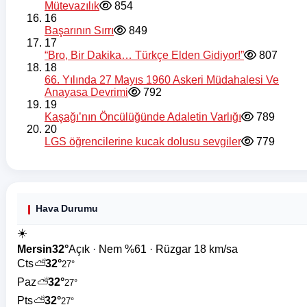
Mütevazılık
854
16
Başarının Sırrı
849
17
“Bro, Bir Dakika… Türkçe Elden Gidiyor!”
807
18
66. Yılında 27 Mayıs 1960 Askeri Müdahalesi Ve
Anayasa Devrimi
792
19
Kaşağı’nın Öncülüğünde Adaletin Varlığı
789
20
LGS öğrencilerine kucak dolusu sevgiler
779
Hava Durumu
☀️
Mersin
32°
Açık · Nem %61 · Rüzgar 18 km/sa
Cts
⛅
32°
27°
Paz
⛅
32°
27°
Pts
⛅
32°
27°