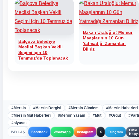
Bakan Uraloğlu: Memur
Maaşlarının 10 Gün
Balçova Belediye
Yatmadığı Zamanları
Meclisi Başkan Vekili
Biliriz
Seçimi için 10
Temmuz’da Toplanacak
#Mersin
#Mersin Dergisi
#Mersin Gündem
#Mersin Haberleri
#Mersin Mut Haberleri
#Mersin Yaşam
#Mut
#Örgüt
#Parti
#siyaset
Linki
PAYLAŞ
Facebook
WhatsApp
Instagram
X
Telegram
Kopya