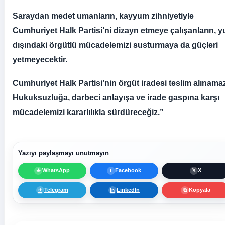
Saraydan medet umanların, kayyum zihniyetiyle
Cumhuriyet Halk Partisi’ni dizayn etmeye çalışanların, y
dışındaki örgütlü mücadelemizi susturmaya da güçleri
yetmeyecektir.
Cumhuriyet Halk Partisi’nin örgüt iradesi teslim alınama
Hukuksuzluğa, darbeci anlayışa ve irade gaspına karşı
mücadelemizi kararlılıkla sürdüreceğiz.”
Yazıyı paylaşmayı unutmayın
WhatsApp
Facebook
X
☘
f
𝕏
Telegram
LinkedIn
Kopyala
✈
in
⧉