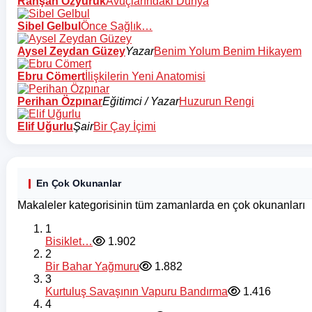
Rahşan Özyürük
Avuçlarındaki Dünya
Sibel Gelbul
Önce Sağlık…
Aysel Zeydan Güzey
Yazar
Benim Yolum Benim Hikayem
Ebru Cömert
İlişkilerin Yeni Anatomisi
Perihan Özpınar
Eğitimci / Yazar
Huzurun Rengi
Elif Uğurlu
Şair
Bir Çay İçimi
En Çok Okunanlar
Makaleler kategorisinin tüm zamanlarda en çok okunanları
1
Bisiklet…
1.902
2
Bir Bahar Yağmuru
1.882
3
Kurtuluş Savaşının Vapuru Bandırma
1.416
4