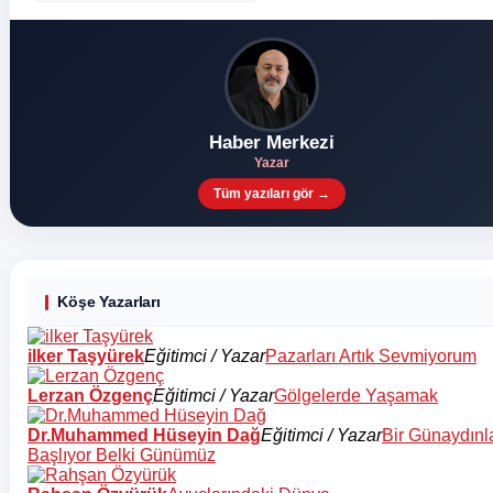
Haber Merkezi
Yazar
Tüm yazıları gör →
Köşe Yazarları
ilker Taşyürek
Eğitimci / Yazar
Pazarları Artık Sevmiyorum
Lerzan Özgenç
Eğitimci / Yazar
Gölgelerde Yaşamak
Dr.Muhammed Hüseyin Dağ
Eğitimci / Yazar
Bir Günaydınl
Başlıyor Belki Günümüz