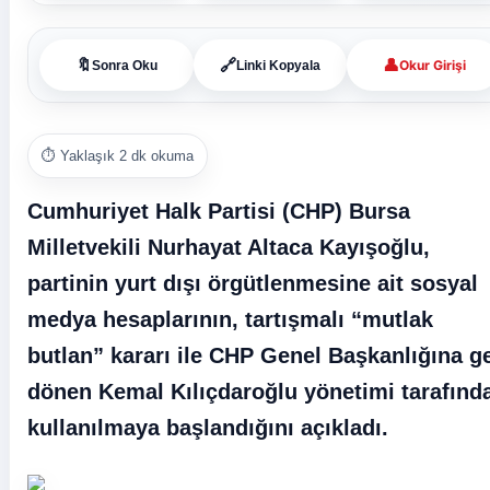
👤
🔖
🔗
Okur Girişi
Sonra Oku
Linki Kopyala
⏱️ Yaklaşık 2 dk okuma
Cumhuriyet Halk Partisi (CHP) Bursa
Milletvekili Nurhayat Altaca Kayışoğlu,
partinin yurt dışı örgütlenmesine ait sosyal
medya hesaplarının, tartışmalı
“mutlak
butlan”
kararı ile CHP Genel Başkanlığına ge
dönen Kemal Kılıçdaroğlu yönetimi tarafınd
kullanılmaya başlandığını açıkladı.