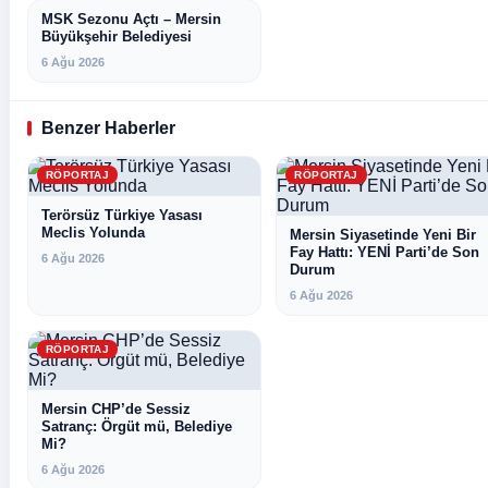
MSK Sezonu Açtı – Mersin
MERSIN
Büyükşehir Belediyesi
6 Ağu 2026
Benzer Haberler
RÖPORTAJ
RÖPORTAJ
Terörsüz Türkiye Yasası
Meclis Yolunda
Mersin Siyasetinde Yeni Bir
Fay Hattı: YENİ Parti’de Son
6 Ağu 2026
Durum
6 Ağu 2026
RÖPORTAJ
Mersin CHP’de Sessiz
Satranç: Örgüt mü, Belediye
Mi?
6 Ağu 2026