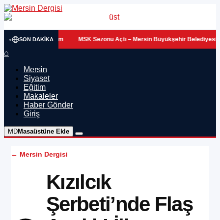
•
da Kalan Çocukluğum
MSK Sezonu Açtı – Mersin Büyükşehir Belediyesi
SON DAKIKA
⌂
Mersin
Siyaset
Eğitim
Makaleler
Haber Gönder
Giriş
MD
Masaüstüne Ekle
← Mersin Dergisi
Kızılcık
Şerbeti’nde Flaş