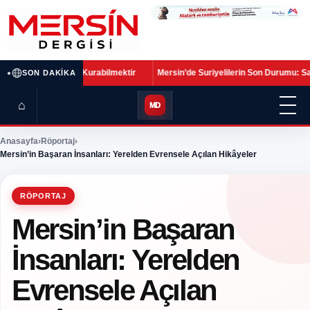
•
ilmektir
Mersin’de Suriyelilerin Son Durumu: Sayı Azalıyor, Göçün Etkiler
SON DAKIKA
⌂
MD
Anasayfa
›
Röportaj
›
Mersin’in Başaran İnsanları: Yerelden Evrensele Açılan Hikâyeler
RÖPORTAJ
Mersin’in Başaran
İnsanları: Yerelden
Evrensele Açılan