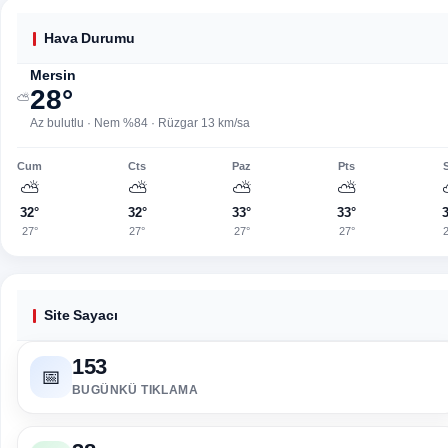
Hava Durumu
Mersin
28°
⛅
Az bulutlu · Nem %84 · Rüzgar 13 km/sa
Cum
Cts
Paz
Pts
⛅
⛅
⛅
⛅
32°
32°
33°
33°
27°
27°
27°
27°
Site Sayacı
153
📅
BUGÜNKÜ TIKLAMA