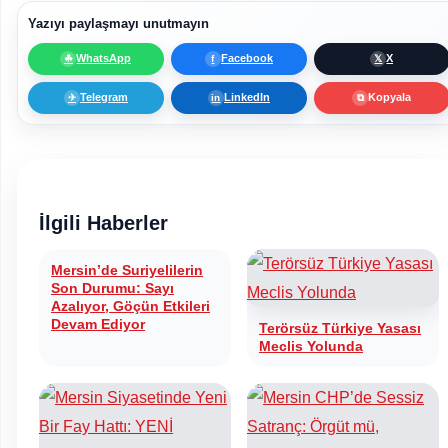
Yazıyı paylaşmayı unutmayın
WhatsApp
Facebook
X
☘
f
𝕏
Telegram
LinkedIn
Kopyala
✈
in
⧉
İlgili Haberler
Mersin’de Suriyelilerin
Son Durumu: Sayı
Azalıyor, Göçün Etkileri
Devam Ediyor
Terörsüz Türkiye Yasası
Meclis Yolunda