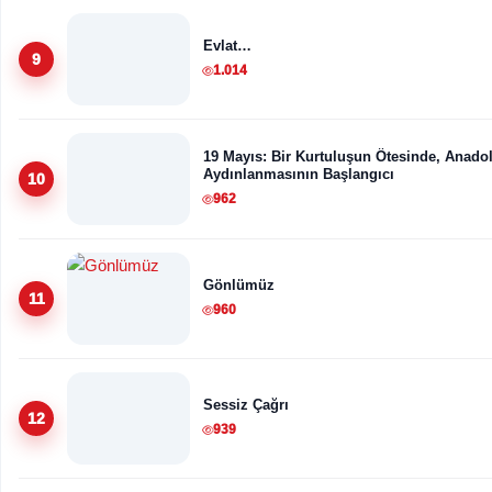
Evlat…
9
1.014
19 Mayıs: Bir Kurtuluşun Ötesinde, Anado
Aydınlanmasının Başlangıcı
10
962
Gönlümüz
11
960
Sessiz Çağrı
12
939