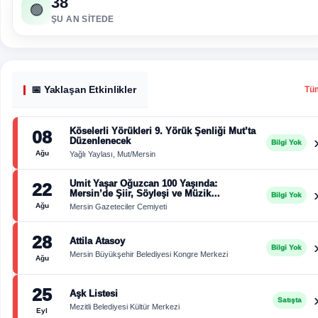
38
🟢
ŞU AN SITEDE
📅 Yaklaşan Etkinlikler
Tü
Köselerli Yörükleri 9. Yörük Şenliği Mut’ta
08
Düzenlenecek
Bilgi Yok
Ağu
Yağlı Yaylası, Mut/Mersin
Ümit Yaşar Oğuzcan 100 Yaşında:
22
Mersin’de Şiir, Söyleşi ve Müzik
Bilgi Yok
Buluşması
Ağu
Mersin Gazeteciler Cemiyeti
28
Attila Atasoy
Bilgi Yok
Mersin Büyükşehir Belediyesi Kongre Merkezi
Ağu
25
Aşk Listesi
Satışta
Mezitli Belediyesi Kültür Merkezi
Eyl