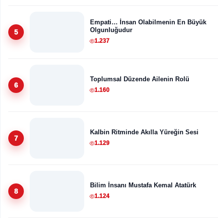
Empati… İnsan Olabilmenin En Büyük
Olgunluğudur
5
1.237
Toplumsal Düzende Ailenin Rolü
6
1.160
Kalbin Ritminde Akılla Yüreğin Sesi
7
1.129
Bilim İnsanı Mustafa Kemal Atatürk
8
1.124