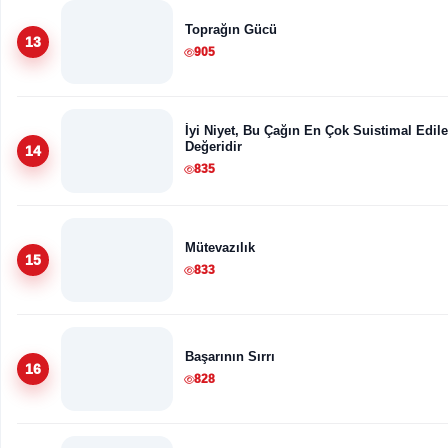
Toprağın Gücü
13
905
İyi Niyet, Bu Çağın En Çok Suistimal Edil
Değeridir
14
835
Mütevazılık
15
833
Başarının Sırrı
16
828