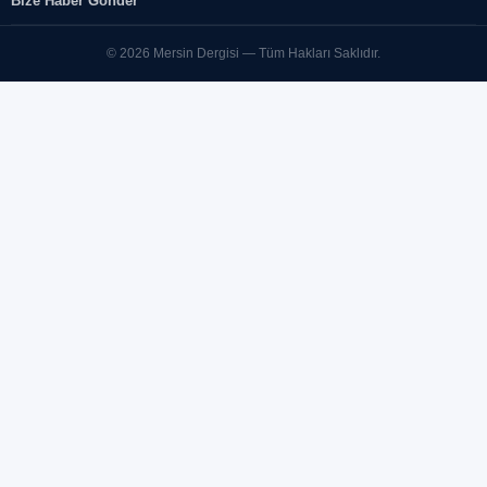
Bize Haber Gönder
© 2026 Mersin Dergisi — Tüm Hakları Saklıdır.