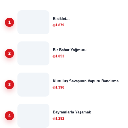
Bisiklet…
1
1.879
Bir Bahar Yağmuru
2
1.853
Kurtuluş Savaşının Vapuru Bandırma
3
1.396
Bayramlarla Yaşamak
4
1.282