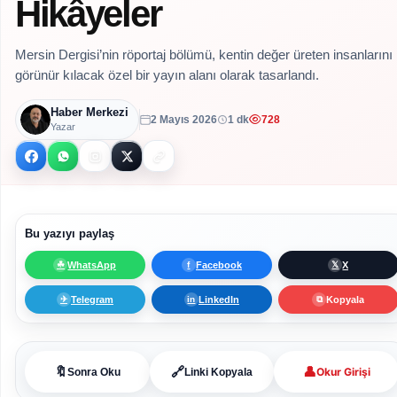
Hikâyeler
Mersin Dergisi’nin röportaj bölümü, kentin değer üreten insanlarını
görünür kılacak özel bir yayın alanı olarak tasarlandı.
Haber Merkezi
2 Mayıs 2026
1 dk
728
Yazar
Bu yazıyı paylaş
WhatsApp
Facebook
X
☘
f
𝕏
Telegram
LinkedIn
Kopyala
✈
in
⧉
👤
🔖
🔗
Okur Girişi
Sonra Oku
Linki Kopyala