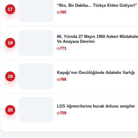
“Bro, Bir Dakika… Türkçe Elden Gidiyor!”
17
785
66. Yılında 27 Mayıs 1960 Askeri Müdahale
Ve Anayasa Devrimi
18
771
Kaşağı’nın Öncülüğünde Adaletin Varlığı
19
766
LGS öğrencilerine kucak dolusu sevgiler
20
759