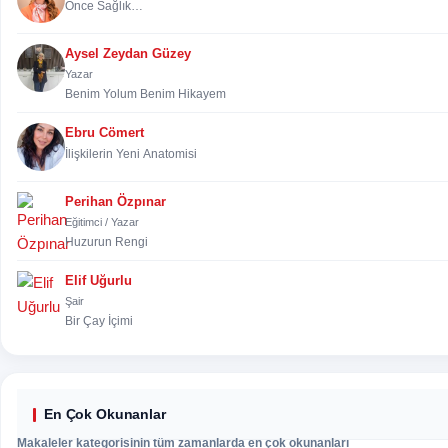
Önce Sağlık…
Aysel Zeydan Güzey
Yazar
Benim Yolum Benim Hikayem
Ebru Cömert
İlişkilerin Yeni Anatomisi
Perihan Özpınar
Eğitimci / Yazar
Huzurun Rengi
Elif Uğurlu
Şair
Bir Çay İçimi
En Çok Okunanlar
Makaleler kategorisinin tüm zamanlarda en çok okunanları