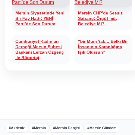
Mersin Siyasetinde Yeni
Mersin CHP’de Sessiz
Bir Fay Hattı: YENİ
Satranç: Örgüt mü,
Parti’de Son Durum
Belediye Mi?
Cumhuriyet Kadınları
“bir Mum Yak… Belki Bir
Derneği Mersin Şubesi
İnsanının Karanlığına
Başkanı Lerzan Özgenç
Işık Olursun”
ile Röportaj
#Akdeniz
#Mersin
#Mersin Dergisi
#Mersin Gündem