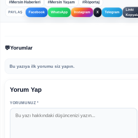
#Mersin Haberleri
#Mersin Yaşam
#Röportaj
Linki
PAYLAŞ
Facebook
WhatsApp
Instagram
X
Telegram
Kopyal
Yorumlar
Bu yazıya ilk yorumu siz yapın.
Yorum Yap
YORUMUNUZ *