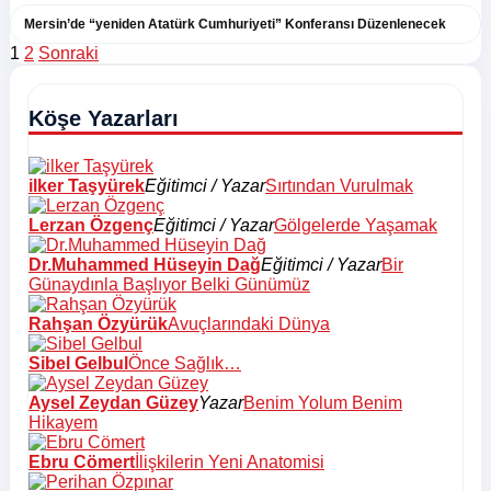
Mersin’de “yeniden Atatürk Cumhuriyeti” Konferansı Düzenlenecek
Yazı
1
2
Sonraki
sayfalaması
Köşe Yazarları
ilker Taşyürek
Eğitimci / Yazar
Sırtından Vurulmak
Lerzan Özgenç
Eğitimci / Yazar
Gölgelerde Yaşamak
Dr.Muhammed Hüseyin Dağ
Eğitimci / Yazar
Bir
Günaydınla Başlıyor Belki Günümüz
Rahşan Özyürük
Avuçlarındaki Dünya
Sibel Gelbul
Önce Sağlık…
Aysel Zeydan Güzey
Yazar
Benim Yolum Benim
Hikayem
Ebru Cömert
İlişkilerin Yeni Anatomisi