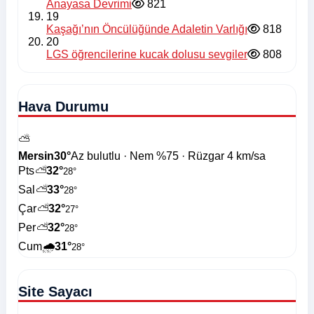
Anayasa Devrimi
821
19
Kaşağı’nın Öncülüğünde Adaletin Varlığı
818
20
LGS öğrencilerine kucak dolusu sevgiler
808
Hava Durumu
⛅
Mersin
30°
Az bulutlu · Nem %75 · Rüzgar 4 km/sa
Pts
⛅
32°
28°
Sal
⛅
33°
28°
Çar
⛅
32°
27°
Per
⛅
32°
28°
Cum
🌧️
31°
28°
Site Sayacı