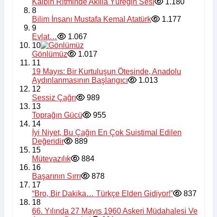
Kalbin Ritminde Akılla Yüreğin Sesi
1.180
8
Bilim İnsanı Mustafa Kemal Atatürk
1.177
9
Evlat…
1.067
10
Gönlümüz
1.017
11
19 Mayıs: Bir Kurtuluşun Ötesinde, Anadolu
Aydınlanmasının Başlangıcı
1.013
12
Sessiz Çağrı
989
13
Toprağın Gücü
955
14
İyi Niyet, Bu Çağın En Çok Suistimal Edilen
Değeridir
889
15
Mütevazılık
884
16
Başarının Sırrı
878
17
“Bro, Bir Dakika… Türkçe Elden Gidiyor!”
837
18
66. Yılında 27 Mayıs 1960 Askeri Müdahalesi Ve