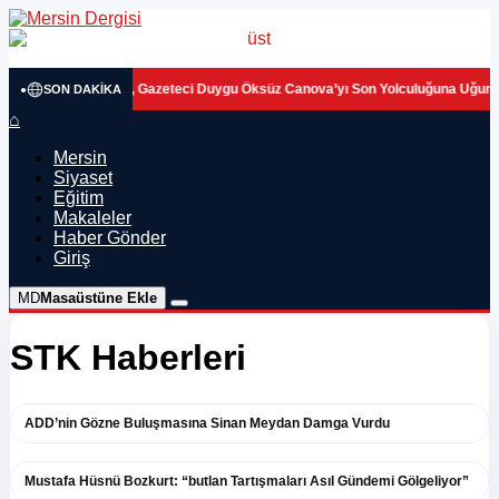
r ile Meral Seçer, Gazeteci Duygu Öksüz Canova’yı Son Yolculuğuna Uğurladı
SON DAKIKA
⌂
Mersin
Siyaset
Eğitim
Makaleler
Haber Gönder
Giriş
MD
Masaüstüne Ekle
STK Haberleri
ADD’nin Gözne Buluşmasına Sinan Meydan Damga Vurdu
Mustafa Hüsnü Bozkurt: “butlan Tartışmaları Asıl Gündemi Gölgeliyor”