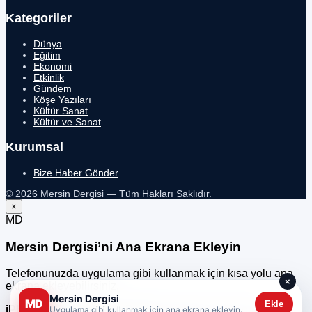
Kategoriler
Dünya
Eğitim
Ekonomi
Etkinlik
Gündem
Köşe Yazıları
Kültür Sanat
Kültür ve Sanat
Kurumsal
Bize Haber Gönder
© 2026 Mersin Dergisi — Tüm Hakları Saklıdır.
×
MD
Mersin Dergisi’ni Ana Ekrana Ekleyin
Telefonunuzda uygulama gibi kullanmak için kısa yolu ana
×
ekrana ekleyebilirsiniz.
Mersin Dergisi
MD
Ekle
iPhone / iPad
Safari’de
Paylaş
simgesine dokunun,
Uygulama gibi kullanmak için ana ekrana ekleyin.