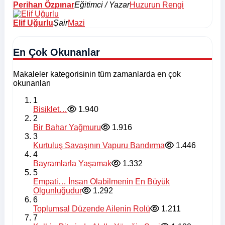
Perihan Özpınar
Eğitimci / Yazar
Huzurun Rengi
Elif Uğurlu
Şair
Mazi
En Çok Okunanlar
Makaleler kategorisinin tüm zamanlarda en çok
okunanları
1
Bisiklet…
1.940
2
Bir Bahar Yağmuru
1.916
3
Kurtuluş Savaşının Vapuru Bandırma
1.446
4
Bayramlarla Yaşamak
1.332
5
Empati… İnsan Olabilmenin En Büyük
Olgunluğudur
1.292
6
Toplumsal Düzende Ailenin Rolü
1.211
7