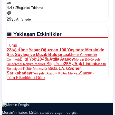
📅
4.472
Bugünkü Tıklama
🟢
29
Şu An Sitede
📅 Yaklaşan Etkinlikler
Tümü
22
Ağu
Ümit Yaşar Oğuzcan 100 Yaşında: Mersin’de
Şiir, Söyleşi ve Müzik Buluşması
Mersin Gazeteciler
Bilgi Yok
›
28
Ağu
Attila Atasoy
Cemiyeti
Mersin Büyükşehir
Bilgi Yok
›
25
Eyl
Aşk Listesi
Belediyesi Kongre Merkezi
Mezitli
Satışta
›
17
Eki
Soner
Belediyesi Kültür Merkezi
Sarıkabadayı
Satışta
›
Yenişehir Atatürk Kültür Merkezi
Tüm Etkinlikleri Gör
›
Mersin’in haber, kültür, sanat ve yaşam dergisi.