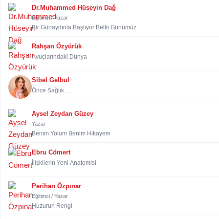
Dr.Muhammed Hüseyin Dağ
Eğitimci / Yazar
Bir Günaydınla Başlıyor Belki Günümüz
Rahşan Özyürük
Avuçlarındaki Dünya
Sibel Gelbul
Önce Sağlık…
Aysel Zeydan Güzey
Yazar
Benim Yolum Benim Hikayem
Ebru Cömert
İlişkilerin Yeni Anatomisi
Perihan Özpınar
Eğitimci / Yazar
Huzurun Rengi