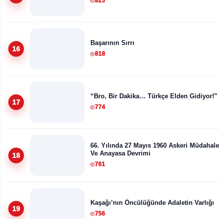
823
Başarının Sırrı
16
818
“Bro, Bir Dakika… Türkçe Elden Gidiyor!”
17
774
66. Yılında 27 Mayıs 1960 Askeri Müdahale
Ve Anayasa Devrimi
18
761
Kaşağı’nın Öncülüğünde Adaletin Varlığı
19
756