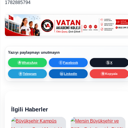
1782885794
Yazıyı paylaşmayı unutmayın
WhatsApp
Facebook
X
☘
f
𝕏
Telegram
LinkedIn
Kopyala
✈
in
⧉
İlgili Haberler