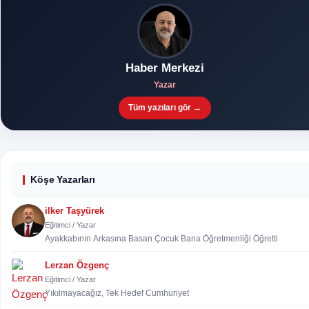
Haber Merkezi
Yazar
Tüm yazıları gör →
Köşe Yazarları
ilker Taşyürek
Eğitimci / Yazar
Ayakkabının Arkasına Basan Çocuk Bana Öğretmenliği Öğretti
Lerzan Özgenç
Eğitimci / Yazar
Yıkılmayacağız, Tek Hedef Cumhuriyet