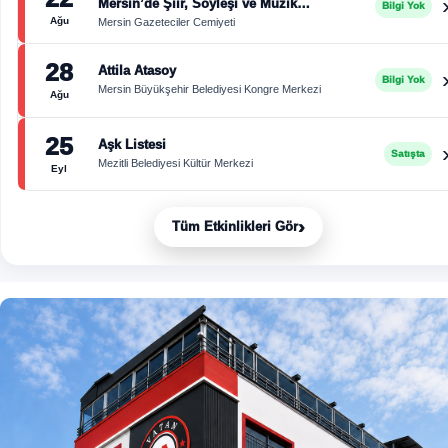
Mersin’de Şiir, Söyleşi ve Müzik
Bilgi Yok
Buluşması
Ağu
Mersin Gazeteciler Cemiyeti
28
Attila Atasoy
Bilgi Yok
Mersin Büyükşehir Belediyesi Kongre Merkezi
Ağu
25
Aşk Listesi
Satışta
Mezitli Belediyesi Kültür Merkezi
Eyl
›
Tüm Etkinlikleri Gör