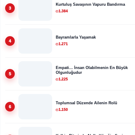
Kurtuluş Savaşının Vapuru Bandırma
3
1.384
Bayramlarla Yaşamak
4
1.271
Empati… İnsan Olabilmenin En Büyük
Olgunluğudur
5
1.225
Toplumsal Düzende Ailenin Rolü
6
1.150