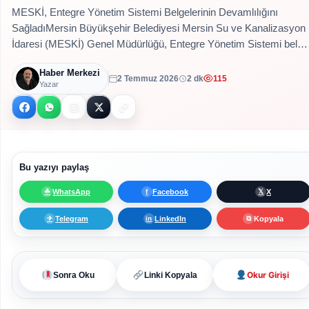
MESKİ, Entegre Yönetim Sistemi Belgelerinin Devamlılığını
SağladıMersin Büyükşehir Belediyesi Mersin Su ve Kanalizasyon
İdaresi (MESKİ) Genel Müdürlüğü, Entegre Yönetim Sistemi bel…
Haber Merkezi
2 Temmuz 2026
2 dk
115
Yazar
Bu yazıyı paylaş
WhatsApp
Facebook
X
☘
f
𝕏
Telegram
LinkedIn
Kopyala
✈
in
⧉
Okur Girişi
Sonra Oku
Linki Kopyala