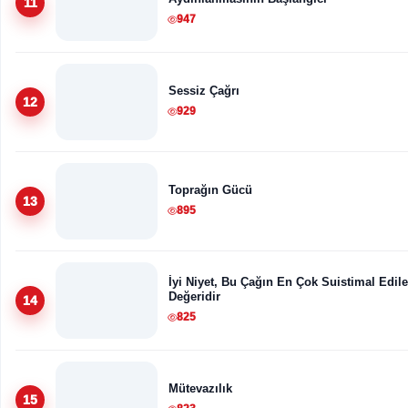
11
947
Sessiz Çağrı
12
929
Toprağın Gücü
13
895
İyi Niyet, Bu Çağın En Çok Suistimal Edil
Değeridir
14
825
Mütevazılık
15