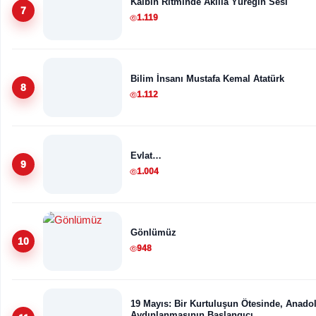
Kalbin Ritminde Akılla Yüreğin Sesi
7
1.119
Bilim İnsanı Mustafa Kemal Atatürk
8
1.112
Evlat…
9
1.004
Gönlümüz
10
948
19 Mayıs: Bir Kurtuluşun Ötesinde, Anado
Aydınlanmasının Başlangıcı