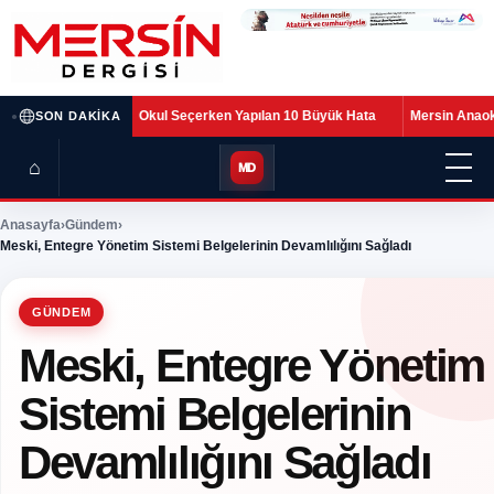
•
ken Yapılan 10 Büyük Hata
Mersin Anaokulu Fiyatları 2026-2027: Veliler 
SON DAKIKA
⌂
MD
Anasayfa
›
Gündem
›
Meski, Entegre Yönetim Sistemi Belgelerinin Devamlılığını Sağladı
GÜNDEM
Meski, Entegre Yönetim
Sistemi Belgelerinin
Devamlılığını Sağladı