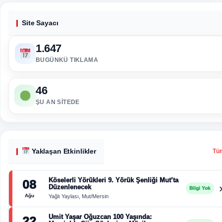
Site Sayacı
1.647
BUGÜNKÜ TIKLAMA
46
ŞU AN SITEDE
Yaklaşan Etkinlikler
Tü
Köselerli Yörükleri 9. Yörük Şenliği Mut’ta
08
Düzenlenecek
Bilgi Yok
Ağu
Yağlı Yaylası, Mut/Mersin
Ümit Yaşar Oğuzcan 100 Yaşında:
22