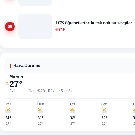
LGS öğrencilerine kucak dolusu sevgiler
20
749
Hava Durumu
Mersin
27°
Az bulutlu · Nem %78 · Rüzgar 5 km/sa
Per
Cum
Cts
Paz
P
31°
31°
32°
32°
3
27°
27°
27°
27°