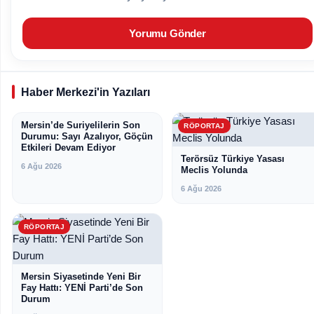
Haber Merkezi'in Yazıları
Mersin’de Suriyelilerin Son
RÖPORTAJ
RÖPORTAJ
Durumu: Sayı Azalıyor, Göçün
Etkileri Devam Ediyor
Terörsüz Türkiye Yasası
6 Ağu 2026
Meclis Yolunda
6 Ağu 2026
RÖPORTAJ
Mersin Siyasetinde Yeni Bir
Fay Hattı: YENİ Parti’de Son
Durum