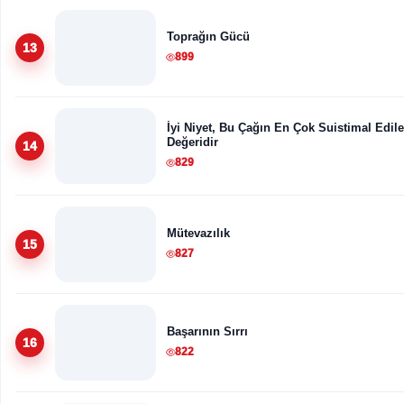
Toprağın Gücü
13
899
İyi Niyet, Bu Çağın En Çok Suistimal Edil
Değeridir
14
829
Mütevazılık
15
827
Başarının Sırrı
16
822