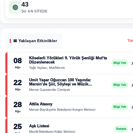
43
🟢
ŞU AN SITEDE
📅 Yaklaşan Etkinlikler
Tü
Köselerli Yörükleri 9. Yörük Şenliği Mut’ta
08
Düzenlenecek
Bilgi Yok
Ağu
Yağlı Yaylası, Mut/Mersin
Ümit Yaşar Oğuzcan 100 Yaşında:
22
Mersin’de Şiir, Söyleşi ve Müzik
Bilgi Yok
Buluşması
Ağu
Mersin Gazeteciler Cemiyeti
28
Attila Atasoy
Bilgi Yok
Mersin Büyükşehir Belediyesi Kongre Merkezi
Ağu
25
Aşk Listesi
Satışta
Mezitli Belediyesi Kültür Merkezi