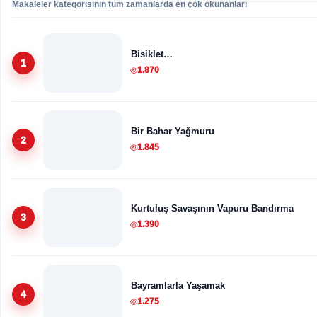
Makaleler kategorisinin tüm zamanlarda en çok okunanları
Bisiklet…
1
1.870
Bir Bahar Yağmuru
2
1.845
Kurtuluş Savaşının Vapuru Bandırma
3
1.390
Bayramlarla Yaşamak
4
1.275