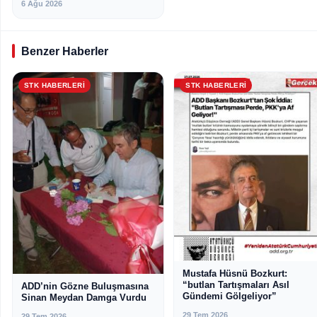
6 Ağu 2026
Benzer Haberler
STK HABERLERI
STK HABERLERI
Mustafa Hüsnü Bozkurt:
“butlan Tartışmaları Asıl
ADD’nin Gözne Buluşmasına
Gündemi Gölgeliyor”
Sinan Meydan Damga Vurdu
29 Tem 2026
29 Tem 2026