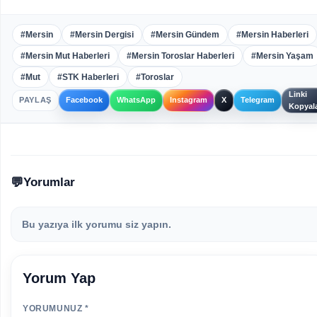
#Mersin
#Mersin Dergisi
#Mersin Gündem
#Mersin Haberleri
#Mersin Mut Haberleri
#Mersin Toroslar Haberleri
#Mersin Yaşam
#Mut
#STK Haberleri
#Toroslar
Linki
PAYLAŞ
Facebook
WhatsApp
Instagram
X
Telegram
Kopyal
Yorumlar
Bu yazıya ilk yorumu siz yapın.
Yorum Yap
YORUMUNUZ *