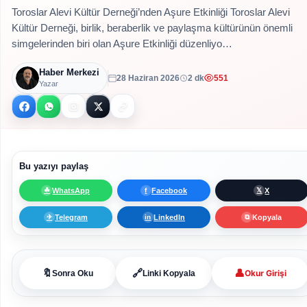
Toroslar Alevi Kültür Derneği’nden Aşure Etkinliği Toroslar Alevi
Kültür Derneği, birlik, beraberlik ve paylaşma kültürünün önemli
simgelerinden biri olan Aşure Etkinliği düzenliyo…
Haber Merkezi
28 Haziran 2026
2 dk
551
Yazar
Bu yazıyı paylaş
WhatsApp
Facebook
X
☘
f
𝕏
Telegram
LinkedIn
Kopyala
✈
in
⧉
👤
🔖
🔗
Okur Girişi
Sonra Oku
Linki Kopyala