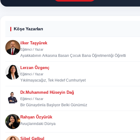
Köşe Yazarları
ilker Taşyürek
Eğitimci / Yazar
Ayakkabının Arkasına Basan Çocuk Bana Öğretmenliği Öğretti
Lerzan Özgenç
Eğitimci / Yazar
Yıkılmayacağız, Tek Hedef Cumhuriyet
Dr.Muhammed Hüseyin Dağ
Eğitimci / Yazar
Bir Günaydınla Başlıyor Belki Günümüz
Rahşan Özyürük
Avuçlarındaki Dünya
Sibel Gelbul