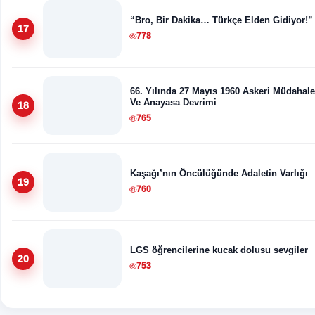
“Bro, Bir Dakika… Türkçe Elden Gidiyor!”
17
778
66. Yılında 27 Mayıs 1960 Askeri Müdahale
Ve Anayasa Devrimi
18
765
Kaşağı’nın Öncülüğünde Adaletin Varlığı
19
760
LGS öğrencilerine kucak dolusu sevgiler
20
753