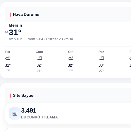
Hava Durumu
Mersin
31°
⛅
Az bulutlu · Nem %64 · Rüzgar 23 km/sa
Per
Cum
Cts
Paz
⛅
⛅
⛅
⛅
31°
32°
32°
33°
27°
27°
27°
27°
Site Sayacı
3.491
📅
BUGÜNKÜ TIKLAMA