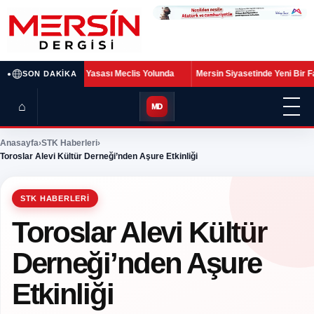
•
 Meclis Yolunda
Mersin Siyasetinde Yeni Bir Fay Hattı: YENİ Parti’de Son 
SON DAKIKA
⌂
MD
Anasayfa
›
STK Haberleri
›
Toroslar Alevi Kültür Derneği’nden Aşure Etkinliği
STK HABERLERI
Toroslar Alevi Kültür
Derneği’nden Aşure
Etkinliği