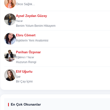
Önce Sağlık…
Aysel Zeydan Güzey
Yazar
Benim Yolum Benim Hikayem
Ebru Cömert
İlişkilerin Yeni Anatomisi
Perihan Özpınar
Eğitimci / Yazar
Huzurun Rengi
Elif Uğurlu
Şair
Bir Çay İçimi
En Çok Okunanlar