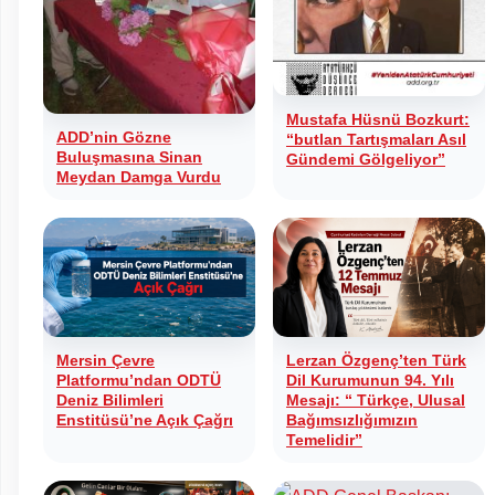
Mustafa Hüsnü Bozkurt:
ADD’nin Gözne
“butlan Tartışmaları Asıl
Buluşmasına Sinan
Gündemi Gölgeliyor”
Meydan Damga Vurdu
Mersin Çevre
Lerzan Özgenç’ten Türk
Platformu’ndan ODTÜ
Dil Kurumunun 94. Yılı
Deniz Bilimleri
Mesajı: “ Türkçe, Ulusal
Enstitüsü’ne Açık Çağrı
Bağımsızlığımızın
Temelidir”