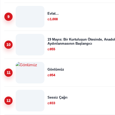
Evlat…
9
1.008
19 Mayıs: Bir Kurtuluşun Ötesinde, Anado
Aydınlanmasının Başlangıcı
10
955
Gönlümüz
11
954
Sessiz Çağrı
12
933