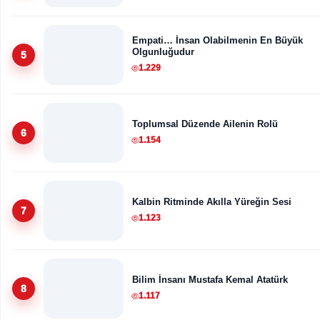
Empati… İnsan Olabilmenin En Büyük
Olgunluğudur
5
1.229
Toplumsal Düzende Ailenin Rolü
6
1.154
Kalbin Ritminde Akılla Yüreğin Sesi
7
1.123
Bilim İnsanı Mustafa Kemal Atatürk
8
1.117