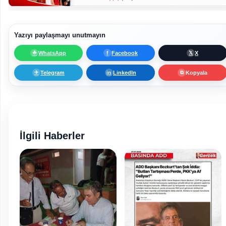
Yazıyı paylaşmayı unutmayın
WhatsApp
Facebook
X
☘
f
𝕏
Telegram
LinkedIn
Kopyala
✈
in
⧉
İlgili Haberler