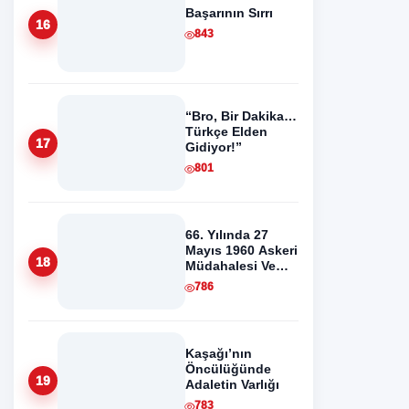
Başarının Sırrı
16
843
“Bro, Bir Dakika…
Türkçe Elden
17
Gidiyor!”
801
66. Yılında 27
Mayıs 1960 Askeri
18
Müdahalesi Ve
Anayasa Devrimi
786
Kaşağı’nın
Öncülüğünde
19
Adaletin Varlığı
783