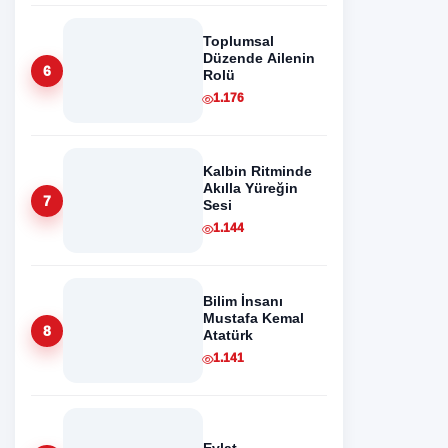
Toplumsal
Düzende Ailenin
6
Rolü
1.176
Kalbin Ritminde
Akılla Yüreğin
7
Sesi
1.144
Bilim İnsanı
Mustafa Kemal
8
Atatürk
1.141