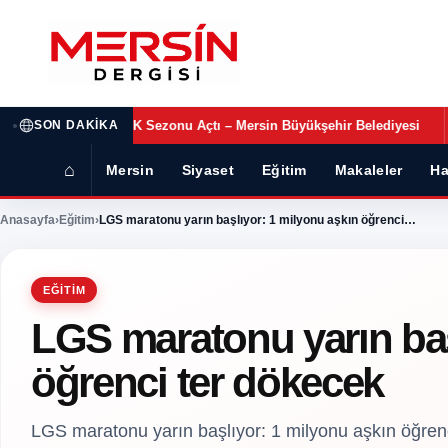
•
n Büyükşehir Belediyesi
Eşitlik Bir Yarış Değil, Birlikte Hayat Kurab
SON DAKIKA
⌂
Mersin
Siyaset
Eğitim
Makaleler
Ha
Anasayfa
›
Eğitim
›
LGS maratonu yarın başlıyor: 1 milyonu aşkın öğrenci…
EĞITIM
LGS maratonu yarın baş
öğrenci ter dökecek
LGS maratonu yarın başlıyor: 1 milyonu aşkın öğrenc