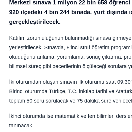
Merkezi sınava 1 milyon 22 bin 658 öğrenci b
920 ilçedeki 4 bin 244 binada, yurt dışında 
gerçekleştirilecek.
Katılım zorunluluğunun bulunmadığı sınava girmeyen ö
yerleştirilecek. Sınavda, 8’inci sınıf öğretim progra
okuduğunu anlama, yorumlama, sonuç çıkarma, prob
bilimsel süreç gibi becerilerinin ölçüleceği sorulara y
İki oturumdan oluşan sınavın ilk oturumu saat 09.30’
Birinci oturumda Türkçe, T.C. inkılap tarihi ve Atatürk
toplam 50 soru sorulacak ve 75 dakika süre verilece
İkinci oturumda ise matematik ve fen bilimleri dersl
tanınacak.