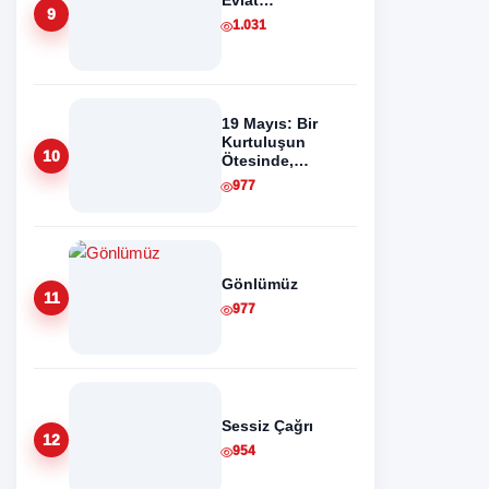
Evlat…
9
1.031
19 Mayıs: Bir
Kurtuluşun
10
Ötesinde,
Anadolu
977
Aydınlanmasının
Başlangıcı
Gönlümüz
11
977
Sessiz Çağrı
12
954