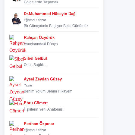
Gölgelerde Yaşamak
Dr.Muhammed Hüseyin Dağ
Eğitimci / Yazar
Bir Günaydınla Başlıyor Belki Günümüz
Rahşan Özyürük
Avuçlarındaki Dünya
Sibel Gelbul
Önce Sağlık…
Aysel Zeydan Güzey
Yazar
Benim Yolum Benim Hikayem
Ebru Cömert
İlişkilerin Yeni Anatomisi
Perihan Özpınar
Eğitimci / Yazar