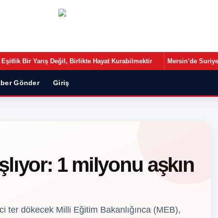
•
ilmektir
Mersin’de Suriyelilerin Son Durumu: Sayı Azalıyor, Göçün E
ber Gönder
Giriş
lıyor: 1 milyonu aşkın
i ter dökecek Milli Eğitim Bakanlığınca (MEB),