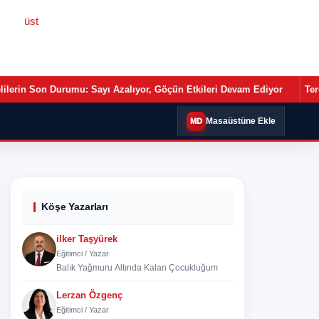
•
•
tkileri Devam Ediyor
Terörsüz Türkiye Yasası Meclis Yolunda
Me
Masaüstüne Ekle
MD
Köşe Yazarları
ilker Taşyürek
Eğitimci / Yazar
Balık Yağmuru Altında Kalan Çocukluğum
Lerzan Özgenç
Eğitimci / Yazar