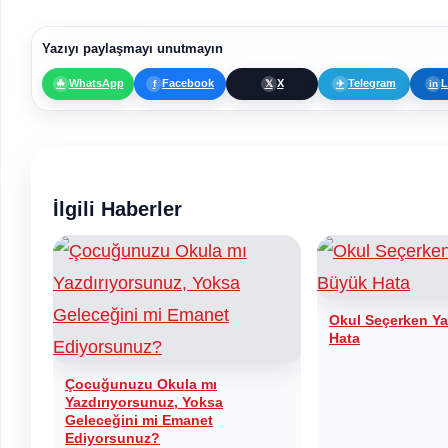
Yazıyı paylaşmayı unutmayın
WhatsApp
Facebook
X
Telegram
L
☘
f
𝕏
✈
in
İlgili Haberler
Okul Seçerken Ya
Hata
Çocuğunuzu Okula mı
Yazdırıyorsunuz, Yoksa
Geleceğini mi Emanet
Ediyorsunuz?