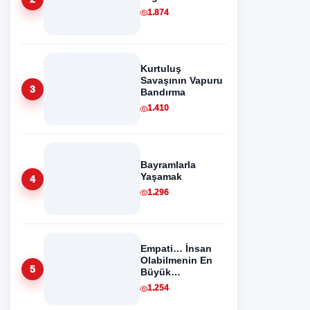
1.874
Kurtuluş
Savaşının Vapuru
3
Bandırma
1.410
Bayramlarla
Yaşamak
4
1.296
Empati… İnsan
Olabilmenin En
5
Büyük
Olgunluğudur
1.254