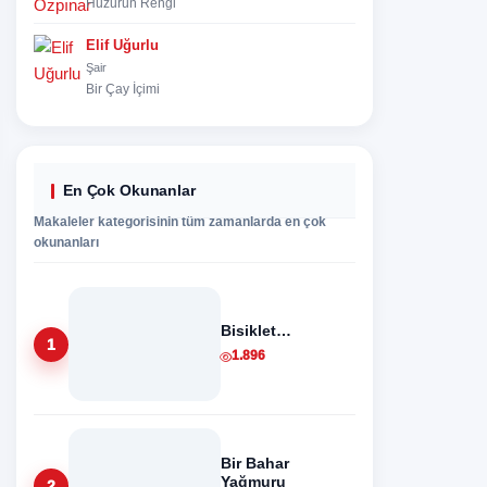
Huzurun Rengi
Elif Uğurlu
Şair
Bir Çay İçimi
En Çok Okunanlar
Makaleler kategorisinin tüm zamanlarda en çok
okunanları
Bisiklet…
1
1.896
Bir Bahar
Yağmuru
2