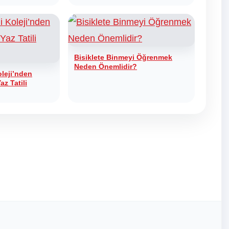
Bisiklete Binmeyi Öğrenmek
Neden Önemlidir?
leji’nden
az Tatili