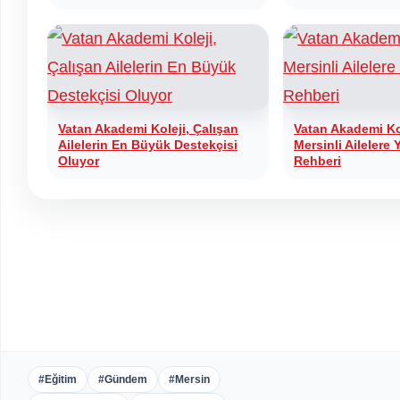
Vatan Akademi Koleji, Çalışan
Vatan Akademi Ko
Ailelerin En Büyük Destekçisi
Mersinli Ailelere Y
Oluyor
Rehberi
#Eğitim
#Gündem
#Mersin