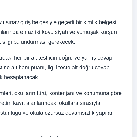
ı sınav giriş belgesiyle geçerli bir kimlik belgesi
nlarında en az iki koyu siyah ve yumuşak kurşun
 silgi bulundurması gerekecek.
daki her bir alt test için doğru ve yanlış cevap
stine ait ham puanı, ilgili teste ait doğru cevap
rak hesaplanacak.
emleri, okulların türü, kontenjanı ve konumuna göre
ğretim kayıt alanlarındaki okullara sırasıyla
 üstünlüğü ve okula özürsüz devamsızlık yapılan