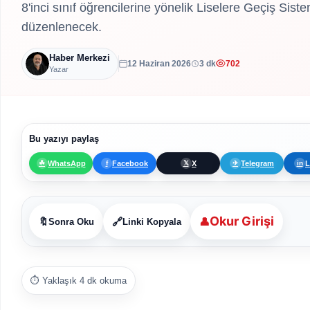
8'inci sınıf öğrencilerine yönelik Liselere Geçiş Si
düzenlenecek.
Haber Merkezi
12 Haziran 2026
3 dk
702
Yazar
Bu yazıyı paylaş
WhatsApp
Facebook
X
Telegram
L
☘
f
𝕏
✈
in
Okur Girişi
👤
🔖
🔗
Sonra Oku
Linki Kopyala
⏱️ Yaklaşık 4 dk okuma