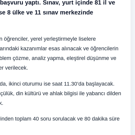
aşvuru yaptı. Sınav, yurt içinde 81 il ve
ise 8 ülke ve 11 sınav merkezinde
ğrenciler, yerel yerleştirmeyle liselere
mlarındaki kazanımlar esas alınacak ve öğrencilerin
lem çözme, analiz yapma, eleştirel düşünme ve
er verilecek.
da, ikinci oturumu ise saat 11.30’da başlayacak.
çülük, din kültürü ve ahlak bilgisi ile yabancı dilden
k.
erinden toplam 40 soru sorulacak ve 80 dakika süre