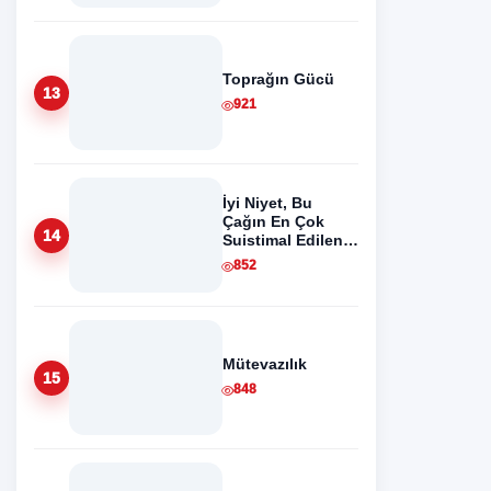
Toprağın Gücü
13
921
İyi Niyet, Bu
Çağın En Çok
14
Suistimal Edilen
Değeridir
852
Mütevazılık
15
848